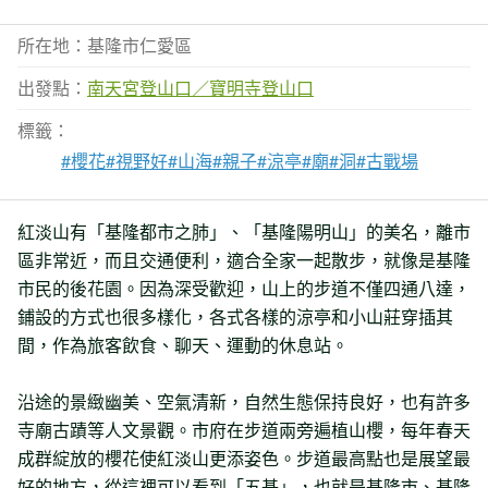
所在地：基隆市仁愛區
出發點：
南天宮登山口／寶明寺登山口
標籤：
#櫻花
#視野好
#山海
#親子
#涼亭
#廟
#洞
#古戰場
紅淡山有「基隆都市之肺」、「基隆陽明山」的美名，離市
區非常近，而且交通便利，適合全家一起散步，就像是基隆
市民的後花園。因為深受歡迎，山上的步道不僅四通八達，
鋪設的方式也很多樣化，各式各樣的涼亭和小山莊穿插其
間，作為旅客飲食、聊天、運動的休息站。
沿途的景緻幽美、空氣清新，自然生態保持良好，也有許多
寺廟古蹟等人文景觀。市府在步道兩旁遍植山櫻，每年春天
成群綻放的櫻花使紅淡山更添姿色。步道最高點也是展望最
好的地方，從這裡可以看到「五基」，也就是基隆市、基隆