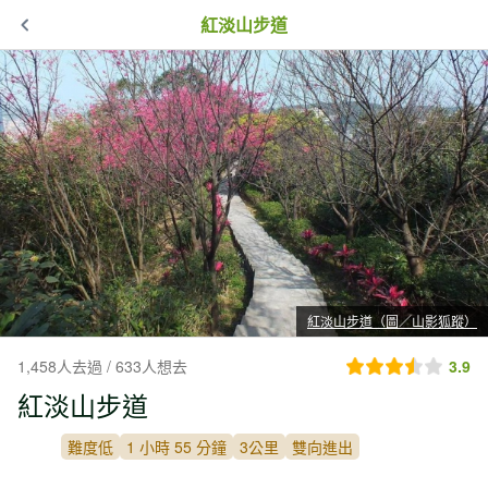
紅淡山步道
紅淡山步道（圖／山影狐蹤）
1,458人去過 / 633人想去
3.9
紅淡山步道
難度低
1 小時 55 分鐘
3公里
雙向進出