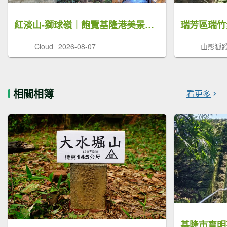
紅淡山-獅球嶺｜飽覽基隆港美景，穿越劉銘傳隧道，走訪百年砲台群
Cloud
2026-08-07
山影狐蹤F
相關相簿
看更多
基隆市寶明寺