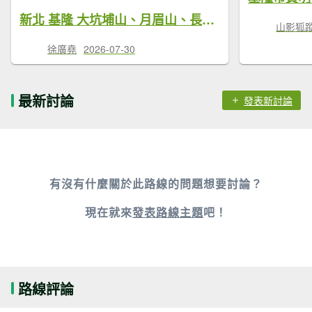
新北 基隆 大坑埔山、月眉山、長命山、大水堀山、金交椅山、紅淡山、鳥嘴山西峰
山影狐蹤F
徐廣堯
2026-07-30
最新討論
發表新討論
有沒有什麼關於此路線的問題想要討論？
現在就來
發表路線主題
吧！
路線評論