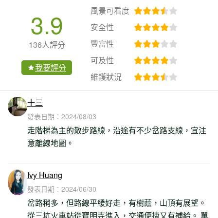
風景可看度
3.9
安全性
豐富性
136人評分
可及性
我要評分
維護狀況
十三
發表日期：
2024/08/03
走階梯為主的散步路線，沿途有不少岔路支線，宜注
意離線地圖。
Ivy Huang
發表日期：
2024/06/30
岔路稍多，但路線平緩好走，有樹蔭，山頂有展望。
從三坑火車站從寶明寺進入，交通便捷又有補給。 單