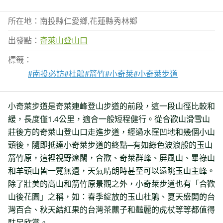
所在地：南投縣仁愛鄉,花蓮縣秀林鄉
出發點：
奇萊山登山口
標籤：
#南投必訪
#杜鵑
#箭竹
#小奇萊
#小奇萊步道
小奇萊步道是奇萊連峰登山步道的前段，這一段山徑比較和
緩，長度僅1.4公里，適合一般短程健行。從合歡山滑雪山
莊後方的奇萊山登山口走進步道，經過水窪凹地和幾個小山
頭後，隨即抵達小奇萊步道的終點─有如綠色波浪般的玉山
箭竹原，這裡視野遼闊，合歡、奇萊群峰、屏風山、畢祿山
和羊頭山皆一覽無遺，天氣晴朗時甚至可以遠眺玉山主峰。
除了壯美的高山和箭竹原景觀之外，小奇萊步道也有「合歡
山後花園」之稱，如：春季綻放的玉山杜鵑、夏天盛開的台
灣百合、秋天結紅果的台灣茶藨子和豔麗的虎杖等等都值得
駐足欣賞。