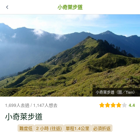
小奇萊步道
小奇萊步道（圖／Tien）
1,699人去過 / 1,147人想去
4.4
小奇萊步道
難度低
2 小時 (往返)
單程1.4公里
必須折返