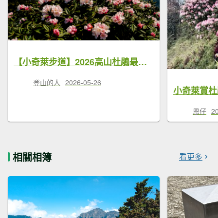
【小奇萊步道】2026高山杜鵑最新花況直擊，平日車位也不好找
登山的人
2026-05-26
恩仔
2
相關相簿
看更多