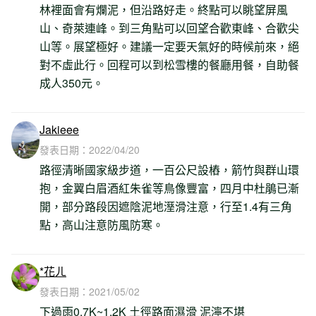
林裡面會有爛泥，但沿路好走。終點可以眺望屏風
山、奇萊連峰。到三角點可以回望合歡東峰、合歡尖
山等。展望極好。建議一定要天氣好的時候前來，絕
對不虛此行。回程可以到松雪樓的餐廳用餐，自助餐
成人350元。
Jakieee
發表日期：
2022/04/20
路徑清晰國家級步道，一百公尺設樁，箭竹與群山環
抱，金翼白眉酒紅朱雀等鳥像豐富，四月中杜鵑已漸
開，部分路段因遮陰泥地溼滑注意，行至1.4有三角
點，高山注意防風防寒。
*花ㄦ
發表日期：
2021/05/02
下過雨0.7K~1.2K 土徑路面濕滑 泥濘不堪