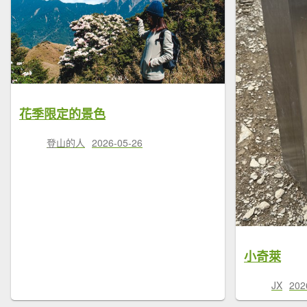
花季限定的景色
登山的人
2026-05-26
小奇萊
JX
202