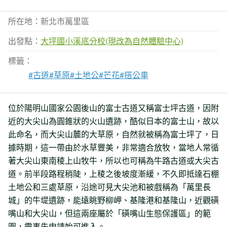
所在地：新北市萬里區
出發點：
大坪國小溪底分校(現改為自然體驗中心)
標籤：
#古道
#草原
#土地公
#芒花
#搭公車
位於陽明山國家公園後山的富士古道又稱富士坪古道，因附
近的大尖山為圓錐狀的火山遺跡，酷似日本的富士山，故以
此命名，而大尖山麓的大草原，自然就被稱為富士坪了，日
據時期，這一帶由於水草豐美，非常適合放牧，當地人常循
著大尖山東南稜上山牧牛，所以也可稱為牛路古道或大尖古
道。前半段路程稍陡，上稜之後坡度漸緩，不久即抵達石棚
土地公和三處草原，沿途可見大尖池和被戲稱為「萬里長
城」的牛堤遺跡，能遠眺野柳岬、基隆港和基隆山，近觀磺
嘴山和大尖山，但這兩座屬於「磺嘴山生態保護區」的範
圍，需事先申請始可進入。