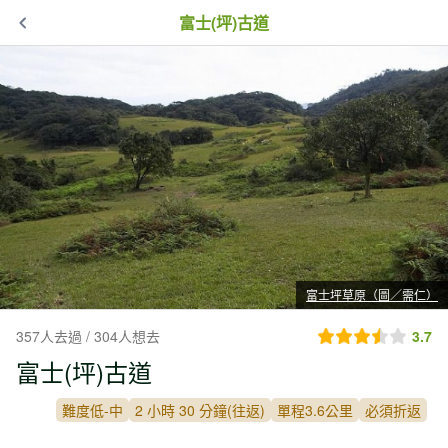
富士(坪)古道
富士坪草原（圖／需仁）
357人去過 / 304人想去
3.7
富士(坪)古道
難度低-中
2 小時 30 分鐘(往返)
單程3.6公里
必須折返