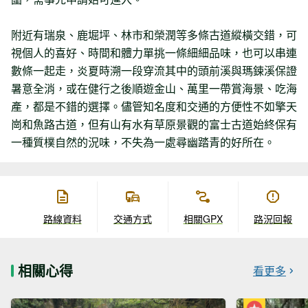
附近有瑞泉、鹿堀坪、林市和榮潤等多條古道縱橫交錯，可
視個人的喜好、時間和體力單挑一條細細品味，也可以串連
數條一起走，炎夏時溯一段穿流其中的頭前溪與瑪鋉溪保證
暑意全消，或在健行之後順遊金山、萬里一帶賞海景、吃海
產，都是不錯的選擇。儘管知名度和交通的方便性不如擎天
崗和魚路古道，但有山有水有草原景觀的富士古道始終保有
一種質樸自然的況味，不失為一處尋幽踏青的好所在。
路線資料
交通方式
相關GPX
路況回報
相關心得
看更多