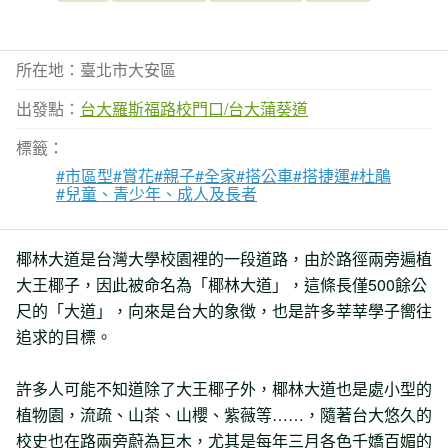
所在地：臺北市大安區
出發點：
台大羅斯福路校門口/台大蒲葵道
標籤：
#市區型
#賞花
#親子
#全家
#搭公車
#搭捷運
#杜鵑
#兒童、青少年、成人及長者
椰林大道是台灣大學校園裡的一段道路，由於路徑兩旁遍植
大王椰子，因此被命名為「椰林大道」，這條長僅500餘公
尺的「大道」，向來是台大的象徴，也是許多莘莘學子嚮往
追求的目標。
許多人可能不知道除了大王椰子外，椰林大道也是處小型的
植物園，流疏、山茶、山櫻、紫薇等……，隨著台大悠久的
校史也在路兩旁蔚為巨木，尤其是每年三月各色千嬌百媚的