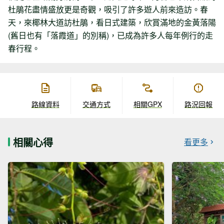
杜鵑花盡情盛放更是奇觀，吸引了許多遊人前來造訪。春
天，來椰林大道訪杜鵑，看日式建築，欣賞滿地的金黃落陽
(舊日也有「落霞道」的別稱)，已成為許多人每年例行的走
春行程。
路線資料
交通方式
相關GPX
路況回報
相關心得
看更多