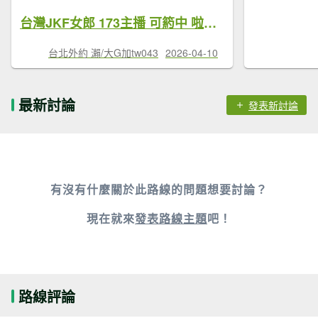
台灣JKF女郎 173主播 可箹中 啦啦隊 在校生 人妻 雙飛 和素人免費視頻+飛機nini9595
台北外約 瀨/大G加tw043
2026-04-10
最新討論
發表新討論
有沒有什麼關於此路線的問題想要討論？
現在就來
發表路線主題
吧！
路線評論