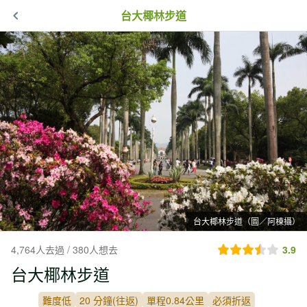
台大椰林步道
台大椰林步道（圖／阿棟攝）
4,764人去過 / 380人想去
3.9
台大椰林步道
難度低
20 分鐘(往返)
單程0.84公里
必須折返