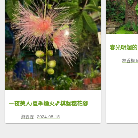
林香梅 Ma
ㄧ夜美人/夏季煙火💕棋盤穗花腳
游雯雯
2024-08-15