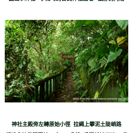
神社主殿旁左轉原始小徑 拉繩上攀
泥土陡峭路