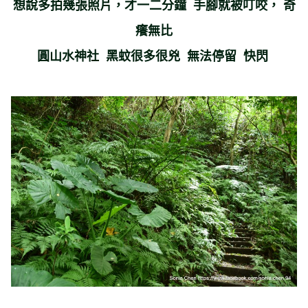
想說多拍幾張照片，才一二分鐘 手腳就被叮咬， 奇
癢無比
圓山水神社 黑蚊很多很兇 無法停留 快閃