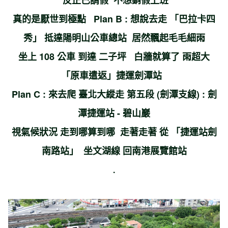
反正已請假 不想銷假上班
真的是厭世到極點 Plan B : 想說去走 「巴拉卡四
秀」 抵達陽明山公車總站 居然飄起毛毛細雨
坐上 108 公車 到達 二子坪 白牆就算了 雨超大
「原車遣返」捷運劍潭站
Plan C : 來去爬 臺北大縱走 第五段 (劍潭支線) : 劍
潭捷運站 - 碧山巖
視氣候狀況 走到哪算到哪 走著走著 從 「捷運站劍
南路站」 坐文湖線 回南港展覽館站
.