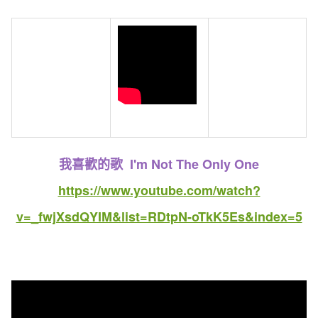
我喜歡的歌 I'm Not The Only One
https://www.youtube.com/watch?
v=_fwjXsdQYIM&list=RDtpN-oTkK5Es&index=5