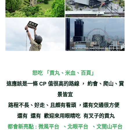
怒吃
「貢丸、米血、百頁」
這應該是一條 CP 值很高的路線
，
約會、爬山、賞
景皆宜
路程不長
、
好走、且頗有看頭
，
還有交通很方便
還有 還有 歡迎來
用眼睛吃
有叉子的貢丸
都會新亮點 : 微風平台
、
北眼平台
、
文間山平台