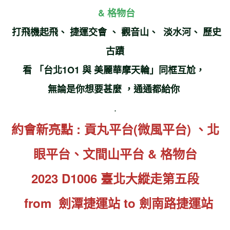
& 格物台
打飛機起飛、 捷運交會 、 觀音山、 淡水河、 歷史
古蹟
看
「
台北1O1 與 美麗華摩天輪
」同框互尬
，
無論是
你想要甚麼
，
通通都給你
.
約會新亮點 :
貢丸平台(微風平台)
、北
眼平台
、
文間山平台
& 格物台
2023 D1006 臺北大縱走第五段
from 劍潭捷運站 to 劍南路捷運站