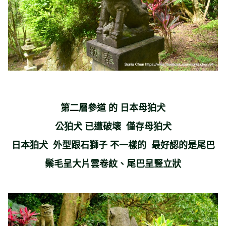
第二層參道 的 日本母狛犬
公狛犬 已遭破壞 僅存母狛犬
日本狛犬 外型跟石獅子 不一樣的 最好認的是尾巴
鬃毛呈大片雲卷紋、尾巴呈豎立狀