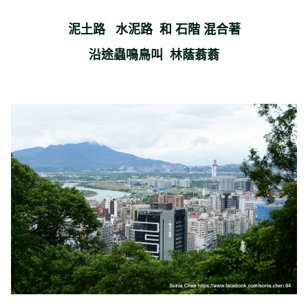
泥土路 水泥路 和 石階 混合著
沿途蟲鳴鳥叫 林蔭蓊蓊