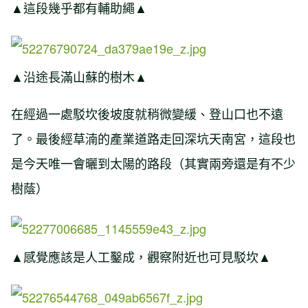
▲這段幾乎都有輔助繩▲
▲沿途長滿山蘇的樹木▲
在經過一處駁坎後坡度就稍微變緩、登山口也不遠
了。最後經草湳的產業道路走回深坑天南宮，這段也
是今天唯一會曬到太陽的路段（其實兩旁還是有不少
樹蔭）
▲感覺應該是人工鑿成，觀察附近也可見駁坎▲