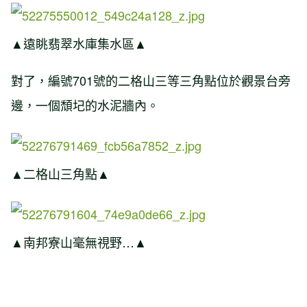
▲遠眺翡翠水庫集水區▲
對了，編號701號的二格山三等三角點位於觀景台旁
邊，一個頹圮的水泥牆內。
▲二格山三角點▲
▲南邦寮山毫無視野…▲