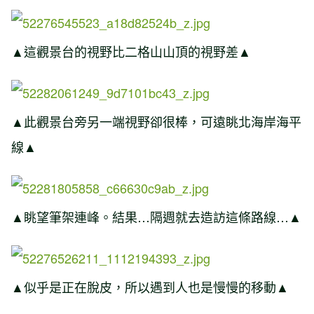
▲這觀景台的視野比二格山山頂的視野差▲
▲此觀景台旁另一端視野卻很棒，可遠眺北海岸海平
線▲
▲眺望筆架連峰。結果…隔週就去造訪這條路線…▲
▲似乎是正在脫皮，所以遇到人也是慢慢的移動▲