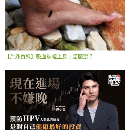
【戶外百科】吸血螞蝗上身，怎麼辦？