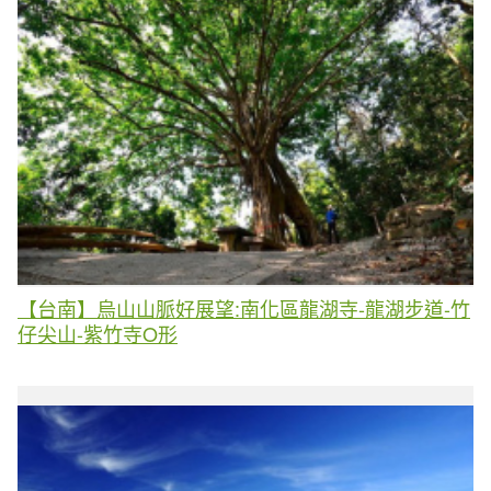
【台南】烏山山脈好展望:南化區龍湖寺-龍湖步道-竹
仔尖山-紫竹寺O形