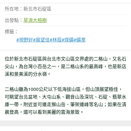
所在地：新北市石碇區
出發點：
草湳大榕樹
標籤：
#視野好
#展望佳
#林蔭
#煤礦
#礦業
位於新北市石碇區與台北市文山區交界處的二格山，又名石
尖山，為台灣小百岳之一，是二格山系的最高峰，也是新店
溪和景美溪的分水嶺。
二格山雖為1000公尺以下低海拔山區，但山頂展望極佳，
可眺望台北盆地、大屯山系、觀音山及深坑、石碇、翡翠水
庫一帶，附近並可連走猴山岳、筆架連峰等名山；如果在清
晨登高，還可以看到美麗的雲海景致。