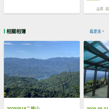
土司
2
相關相簿
看更多
20260618二格山
2026.05