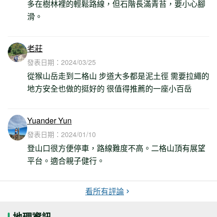
多在樹林裡的輕鬆路線，但石階長滿青苔，要小心腳
滑。
老莊
發表日期：
2024/03/25
從猴山岳走到二格山 步道大多都是泥土徑 需要拉繩的
地方安全也做的挺好的 很值得推薦的一座小百岳
Yuander Yun
發表日期：
2024/01/10
登山口很方便停車，路線難度不高。二格山頂有展望
平台。適合親子健行。
看所有評論
地理資訊