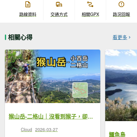
路線資料
交通方式
相關GPX
路況回報
相關心得
看更多
猴山岳-二格山｜沒看到猴子，卻一路像猴子攀爬到小百岳
Cloud
2026-03-27
鱷魚島