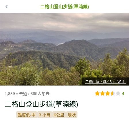
二格山登山步道(草湳線)
二格山頂（圖／Bala Wu）
1,839人去過 / 665人想去
4
二格山登山步道(草湳線)
難度低-中
3 小時
6公里
環狀