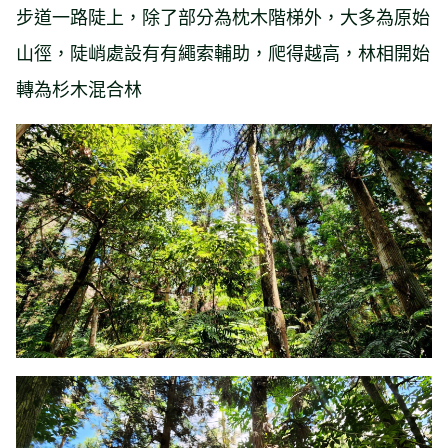
步道一路陡上，除了部分為枕木階梯外，大多為原始
山徑，陡峭處設有有繩索輔助，爬得越高，林相開始
轉為杉木混合林