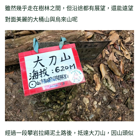
雖然幾乎走在樹林之間，但沿途都有展望，還能遠望
對面美麗的大桶山與烏來山呢
經過一段攀岩拉繩泥土路後，抵達大刀山，
因山頭似