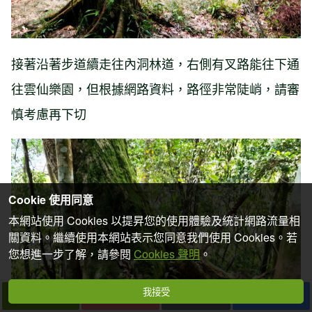
接著沿著步道續走往內洞林道，右側有叉路能往下通
往雲仙樂園，但根據網路資料，路徑非常陡峭，請審
慎考慮再下切
Cookie 使用同意
本網站使用 Cookies 以提昇您的使用體驗及統計網路流量相
關資料。繼續使用本網站表示您同意我們使用 Cookies。若
您想進一步了解，請參閱
Cookies 聲明
。
我接受
下一篇
拍個手吧
收藏
分享