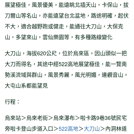
展望極佳，風景優美，能遠眺北插天山，卡保山，拔
刀爾山等名山，亦能遠望台北盆地，路途明確，起伏
不大，適合越野跑或健走，能通往大刀山，大保克
山，多望來山，雲仙樂園等，有多種路線變化
大刀山，海拔620公尺，位於烏來區，因山頭似一把
大刀而得名，其途中經522高地展望極佳，能一覽南
勢溪流域與群山，風景秀麗，風光明媚，連觀音山，
大屯山系都能望見
行程：
烏來站＞烏來老街＞烏來瀑布＞啦卡路9巷36號民宅
旁啦卡登山步道入口＞
522高地
＞
大刀山
＞內洞林道