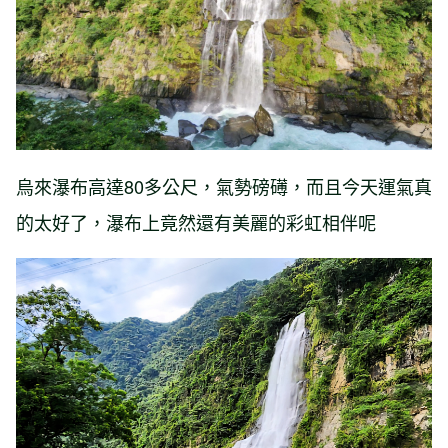
烏來瀑布高達80多公尺，氣勢磅礡，而且今天運氣真
的太好了，瀑布上竟然還有美麗的彩虹相伴呢