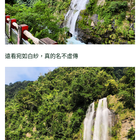
遠看宛如白紗，真的名不虛傳