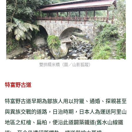
雙拱糯米橋（圖／山影狐蹤）
特富野古道
特富野古道早期為鄒族人用以狩獵、通婚、探親甚至
與異族交戰的道路，日治時期，日本人為運送阿里山
地區之紅檜、扁柏，便沿此道闢築鐵道(舊水山線鐵