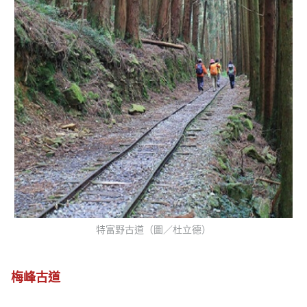
特富野古道（圖／杜立德）
梅峰古道