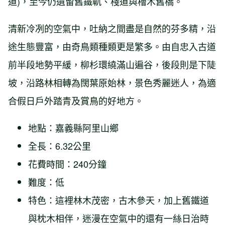
道)，至今仍遺留舊鐵軌、棧道與檜木舊橋。
清新冷冽的空氣中，吐納之間盡是自然的芬多精，沿
途生態豐富，由奇鳥類種類更是繁多。由自忠入古道
前半段地勢平緩，柳杉環繞滿山遍谷，後段則是下陡
坡，沿路林相轉為闊葉原始林，景色秀麗迷人，為適
合假日戶外踏青及賞鳥的好地方。
地點：嘉義縣阿里山鄉
全長：6.32公里
花費時間：240分鐘
難度：低
特色：這裡林木茂密，古木參天，加上舊鐵道
與枕木相伴，迷漫在空氣中的還有一絲日治時