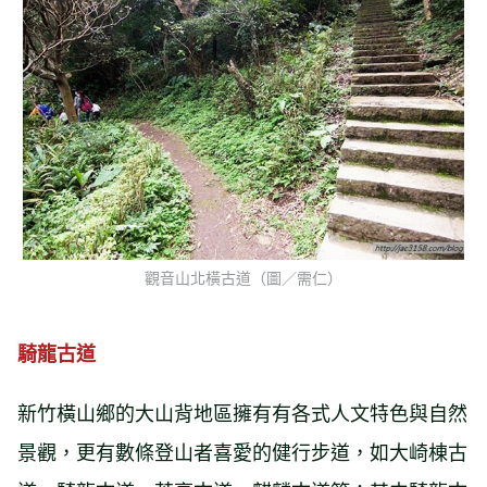
觀音山北橫古道（圖／需仁）
騎龍古道
新竹橫山鄉的大山背地區擁有有各式人文特色與自然
景觀，更有數條登山者喜愛的健行步道，如
大崎棟古