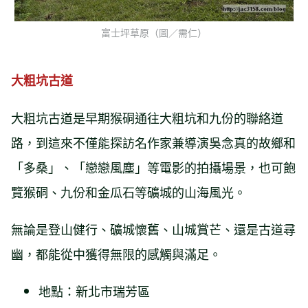
富士坪草原（圖／需仁）
大粗坑古道
大粗坑古道是早期猴硐通往大粗坑和九份的聯絡道
路，到這來不僅能探訪名作家兼導演吳念真的故鄉和
「多桑」、「戀戀風塵」等電影的拍攝場景，也可飽
覽猴硐、九份和金瓜石等礦城的山海風光。
無論是登山健行、礦城懷舊、山城賞芒、還是古道尋
幽，都能從中獲得無限的感觸與滿足。
地點：新北市瑞芳區