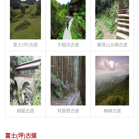
富士(坪)古道
大粗坑古道
觀音山北橫古道
騎龍古道
特富野古道
梅峰古道
富士(坪)古道