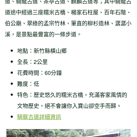
道、騎龍古道、茶亭古道、麒麟古道等；其中騎龍古
道途中經過三座糯米古橋、楊家石柱屋、百年石階、
伯公廟、翠綠的孟宗竹林、筆直的柳杉造林、潺潺小
溪，是景點最豐富的一條步道。
地點：新竹縣橫山鄉
全長：2公里
花費時間：60分鐘
難度：低
特色：歷史悠久的糯米古橋，充滿客家風情的
文物歷史，絕不會讓你入寶山卻空手而歸。
騎龍古道詳細資訊