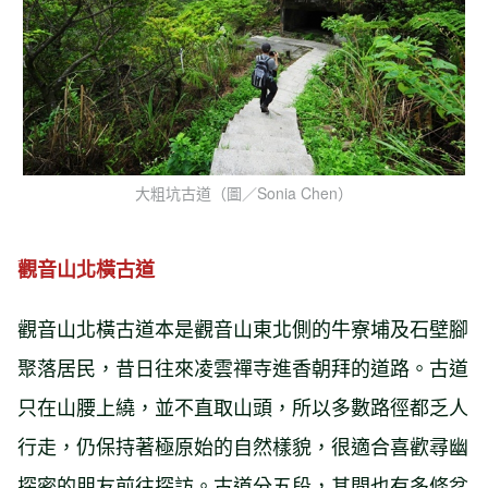
大粗坑古道（圖／Sonia Chen）
觀音山北橫古道
觀音山北橫古道本是觀音山東北側的牛寮埔及石壁腳
聚落居民，昔日往來凌雲禪寺進香朝拜的道路。古道
只在山腰上繞，並不直取山頭，所以多數路徑都乏人
行走，仍保持著極原始的自然樣貌，很適合喜歡尋幽
探密的朋友前往探訪。古道分五段，其間也有多條岔