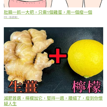
肚腩一抓一大把，只需1個雞蛋，用一個瘦一個
PR（新素簡）
減肥首選，檸檬加它，堅持一週，腰細了，瘦到你懷
疑人生