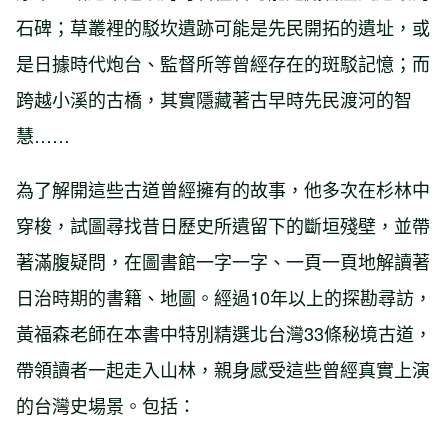
石碑；草叢裡的駁坎遺跡可能是先民開拓的遺址，或
是日據時代炮台、監督所等曾經存在的斑駁記憶；而
跨越小溪的古橋，其實隱藏著古早時先民渡河的智
慧……
為了解開這些古道曾經擁有的故事，他多次在杉林中
穿梭，試圖尋找昔日歷史所遺留下的斷垣殘壁，並帶
著滿腹疑問，在圖書館一字一字、一頁一頁地解讀著
日治時期的書籍、地圖。經過10年以上的探勘尋訪，
黃福森老師在本書中特別精選北台灣33條秘境古道，
帶領讀者一起走入山林，親身感受這些曾經真實上演
的台灣史場景。包括：