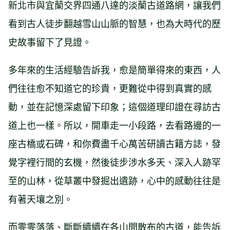
新北市與宜蘭交界四通八達的淡蘭古道路網，讓我們
看到古人徒步翻越雪山山脈的智慧，也為大時代的歷
史故事留下了見證。
多年來的生活經驗告訴我，愈是簡單得來的東西，人
們往往愈不知道它的珍貴，更難從中得到真實的感
動，並在記憶深處留下印象；這個道理印證在尋訪古
道上也一樣。所以，開車走一小段路，去看路邊的一
座古橋或石碑，和你費盡千心萬苦研讀古籍方誌，發
覺字裡行間的玄機，然後徒步涉水多天、深入人跡罕
至的山林，從草叢中發掘出遺跡，心中的感動往往是
有著天壤之別。
而零零落落、斷斷續續在各山間散布的古道，能告訴