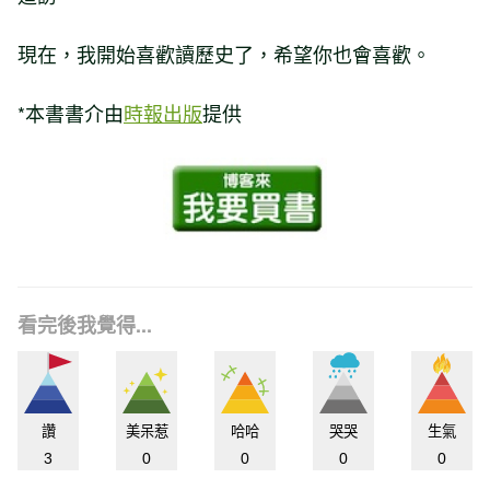
現在，我開始喜歡讀歷史了，希望你也會喜歡。
*本書書介由
時報出版
提供
看完後我覺得...
讚
美呆惹
哈哈
哭哭
生氣
3
0
0
0
0