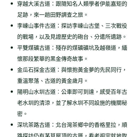
穿越大溪古道：跟隨知名人類學者伊能嘉矩的
足跡，來一趟田野調查之旅。
李崠山事件古道：探訪李崠山古堡、三次戰役
的戰場，以及見證歷史的砲台、分遣所遺跡。
平雙煤礦古道：殘存的煤礦礦坑及越嶺道，緬
懷那段繁華的黑金傳奇故事。
金瓜石採金古道：與懷抱黃金夢的先民同行，
重溫聚落、古道的黃金歲月。
陽明山水圳古道︰公車即可到達，感受百年古
老水圳的清涼，並了解水圳不同設施的機關秘
密。
深坑茶路古道：北台灣茶鄉中的香格里拉，順
路探訪仍有茅草屋頂的古厝，看老祖宗就地取