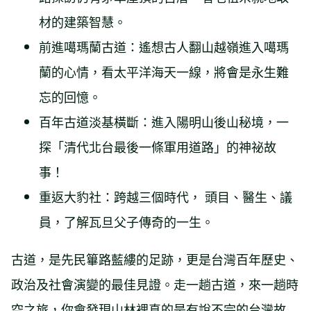
材的建築智慧。
前進噶瑪蘭古道：遙想古人翻山越嶺進入噶瑪
蘭的心情，看太平洋海天一線，將會是永生難
忘的回憶。
百年古道淡基橫斷：進入陽明山後山秘境，一
探「清代北台最後一條軍用道路」的神祕故
事！
重返大豹社：跨越三個時代， 頭目、醫生、議
員，了解瓦旦父子傳奇的一生。
古道，是先民篳路藍縷的足跡，更是台灣百年歷史、
政治及社會演變的最佳見證。走一趟古道，來一趟時
空之旅，你會發現山林裡真的是有說不完的台灣故