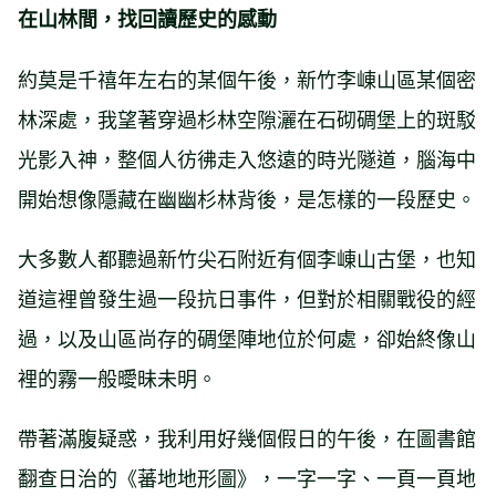
在山林間，找回讀歷史的感動
約莫是千禧年左右的某個午後，新竹李崠山區某個密
林深處，我望著穿過杉林空隙灑在石砌碉堡上的斑駁
光影入神，整個人彷彿走入悠遠的時光隧道，腦海中
開始想像隱藏在幽幽杉林背後，是怎樣的一段歷史。
大多數人都聽過新竹尖石附近有個李崠山古堡，也知
道這裡曾發生過一段抗日事件，但對於相關戰役的經
過，以及山區尚存的碉堡陣地位於何處，卻始終像山
裡的霧一般曖昧未明。
帶著滿腹疑惑，我利用好幾個假日的午後，在圖書館
翻查日治的《蕃地地形圖》，一字一字、一頁一頁地