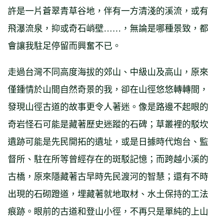
許是一片蒼翠青草谷地，伴有一方清淺的溪流，或有
飛瀑流泉，抑或奇石峭壁……，無論是哪種景致，都
會讓我駐足停留而興奮不已。
走過台灣不同高度海拔的郊山、中級山及高山，原來
僅鍾情於山間自然奇景的我，卻在山徑悠悠轉轉間，
發現山徑古道的故事更令人著迷。像是路邊不起眼的
奇岩怪石可能是藏著歷史迷蹤的石碑；草叢裡的駁坎
遺跡可能是先民開拓的遺址，或是日據時代炮台、監
督所、駐在所等曾經存在的斑駁記憶；而跨越小溪的
古橋，原來隱藏著古早時先民渡河的智慧；還有不時
出現的石砌蹬道，埋藏著就地取材、水土保持的工法
痕跡。眼前的古道和登山小徑，不再只是單純的上山