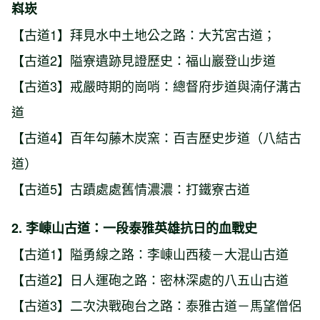
嵙崁
【古道1】拜見水中土地公之路：大艽宮古道；
【古道2】隘寮遺跡見證歷史：福山巖登山步道
【古道3】戒嚴時期的崗哨：總督府步道與湳仔溝古
道
【古道4】百年勾藤木炭窯：百吉歷史步道（八結古
道）
【古道5】古蹟處處舊情濃濃：打鐵寮古道
2. 李崠山古道：一段泰雅英雄抗日的血戰史
【古道1】隘勇線之路：李崠山西稜－大混山古道
【古道2】日人運砲之路：密林深處的八五山古道
【古道3】二次決戰砲台之路：泰雅古道－馬望僧侶