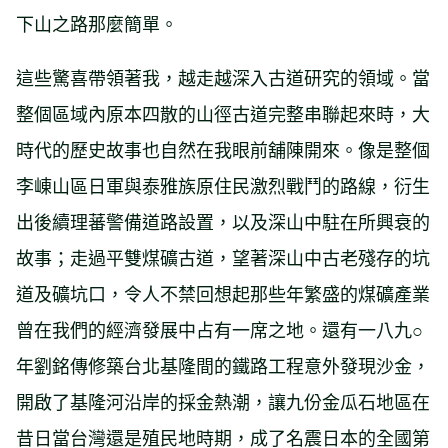
下山之路那麼簡單。
這些驚喜帶領著我，越走越深入古道研究的領域。當
整個區域內原本四散的山徑古道完整串聯起來時，大
時代的歷史故事也自然在我眼前舖陳開來。像是整個
李崠山區日軍與泰雅族原住民激烈戰鬥的路線，衍生
出後續理蕃警備道路設置，以及深山中駐在所興衰的
故事；走過平雙煤礦古道，望著深山中古老殘存的坑
道及礦坑口，令人不禁回想起那些年繁盛的煤礦產業
曾在我們的經濟發展中占有一席之地。還有一八九○
年劉銘傳修築台北基隆間的鐵路工程意外發現沙金，
開啟了基隆河沿岸的採金熱潮，讓九份金瓜石地區在
昔日當台灣還是殖民地時期，成了名震日本的全國第