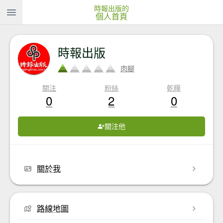
時報出版的
個人首頁
時報出版
肉腳
關注
粉絲
乾糧
0
2
0
關注他
關於我
路線地圖