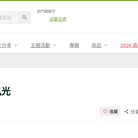
熱門關鍵字
淡蘭古道
友分享
主題活動
專輯
商品
2026
風光
分
收藏