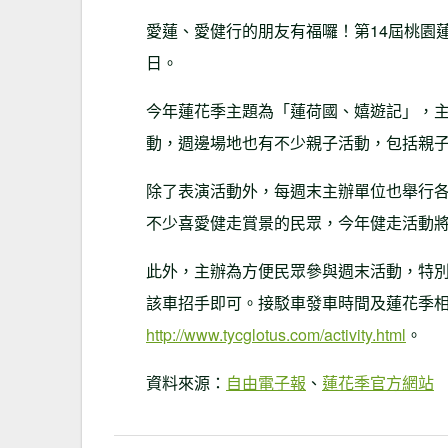
愛蓮、愛健行的朋友有福囉！第14屆桃園
日。
今年蓮花季主題為「蓮荷國、嬉遊記」，
動，週邊場地也有不少親子活動，包括親
除了表演活動外，每週末主辦單位也舉行各
不少喜愛健走賞景的民眾，今年健走活動將
此外，主辦為方便民眾參與週末活動，特
該車招手即可。接駁車發車時間及蓮花季
http://www.tycglotus.com/activity.html
。
資料來源：
自由電子報
、
蓮花季官方網站