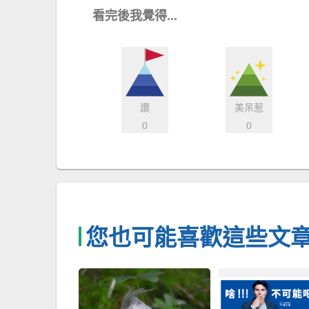
看完後我覺得...
讚
美呆惹
0
0
您也可能喜歡這些文