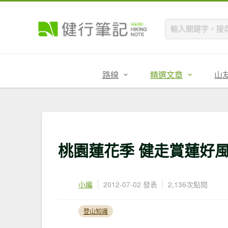
路線
精選文章
山
桃園蓮花季 健走賞蓮好
小編
2012-07-02 發表
2,136次點閱
登山知識