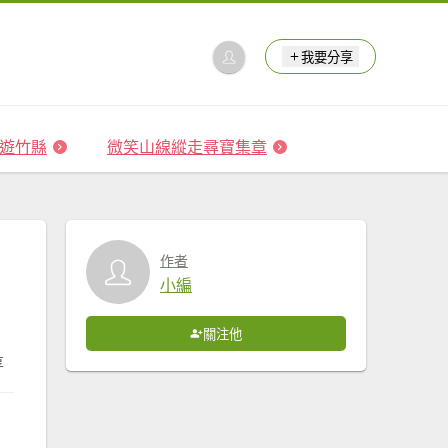
我要分享
 森遊竹縣
微笑山線縱走尋寶集章
作者
小編
關注他
享