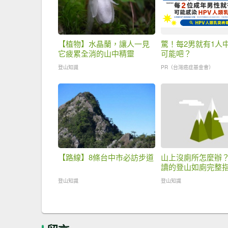
【植物】水晶蘭，讓人一見
驚！每2男就有1人
它疲累全消的山中精靈
可能吧？
登山知識
PR（台灣癌症基金會）
【路線】8條台中市必訪步道
山上沒廁所怎麼辦
讀的登山如廁完整
登山知識
登山知識