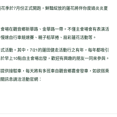
蓮花季於7月份正式開跑，鮮豔綻放的蓮花將伴你度過炎炎夏
主會場在觀音鄉新華路、金華路一帶。不僅主會場會有表演活
子慢速自行車競速賽、親子稻草捲、扇彩蓮花活動等。
式活動。其中，7/21的蓮田健走活動行之有年，每年都吸引
於早上10點自主會場出發，歡迎有興趣的朋友一同來參與。
別提供接駁車，每天將有多班車自觀音鄉農會發車，如欲搭乘
相關訊息請洽活動官網：