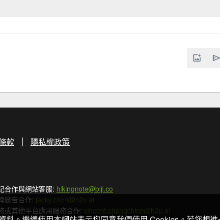
條款
隱私權政策
記合作與網站客服:
hikingnote@biji.co
牌廣告合作:
jacky.chen@h2u.ai
務或其他平台應用服務合作:
vincent.changchien@h2u.ai
關資料。繼續使用本網站表示您同意我們使用 Cookies。若您