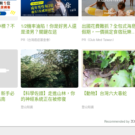
中標？不
1/2機率淪陷！你是好男人還
出國花費難抓？全包式海
是渣男？關鍵在這
假期，一價搞定食宿玩樂
省錢更省心！
PR（台灣癌症基金會）
PR（Club Med Taiwan）
？新手必
【科學佐證】走進山林，你
【動物】台灣六大毒蛇
指南
的神經系統正在被修復
登山知識
登山知識
Recommended by