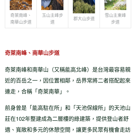
奇萊南峰、
玉山主峰步
雪山主東峰
郡大山步道
南華山步道
道
步道
奇萊南峰、南華山步道
奇萊南峰和南華山（又稱能高北峰）是台灣最容易親
近的百岳之一，因位置相鄰，岳界常將二者搭配起來
連走，合稱「奇萊南華」。
前身曾是「能高駐在所」和「天池保線所」的天池山
莊在102年整建成為二層樓的綠建築，提供登山者舒
適、寬敞和多元的休憩空間，讓更多民眾有機會走訪