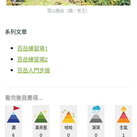
雪山圈谷（圖／老王）
系列文章
百岳練習場1
百岳練習場2
百岳入門步道
看完後我覺得...
讚
美呆惹
哈哈
哭哭
生氣
6
0
0
0
1