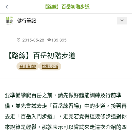
【路線】百岳初階步道
健行筆記
最新文章
2015-05-28
139,395
【路線】百岳初階步道
【入園資訊】因應巴威颱風來襲，林業
保育署預警性休園、暫停開放資訊
登山知識
挑戰步道
夏日虎頭蜂出沒！瑞芳 3 處步道封閉，
戶外遇虎頭蜂處置 SOP
要準備攀爬百岳之前，請先做好體能訓練及行前準
備，並先嘗試去走「百岳練習場」中的步道，接著再
【品牌動態】BBC EARTH 進駐高雄夢
去走「百岳入門步道」，走完若覺得這幾條步道對你
時代！台灣山林汲取靈感限定系列、專
屬限定商品同步開賣
來說算是輕鬆，那就表示可以嘗試來走這次介紹的四