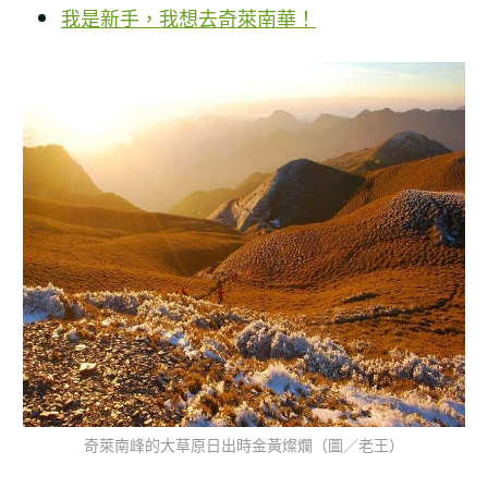
我是新手，我想去奇萊南華！
奇萊南峰的大草原日出時金黃燦爛（圖／老王）