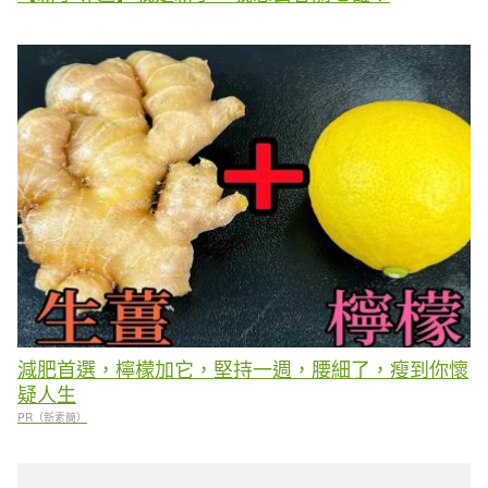
減肥首選，檸檬加它，堅持一週，腰細了，瘦到你懷
疑人生
PR（新素簡）