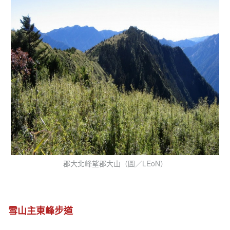
郡大北峰望郡大山（圖／LEoN）
雪山主東峰步道