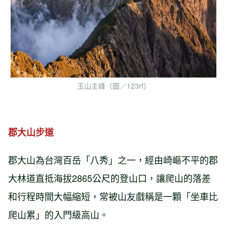
玉山主峰（圖／123rf）
郡大山步道
郡大山為台灣百岳「八秀」之一，經由崎嶇不平的郡
大林道直抵海拔2865公尺的登山口，讓爬山的落差
和行程時間大幅縮短，常被山友戲稱是一顆「坐車比
爬山累」的入門級高山。