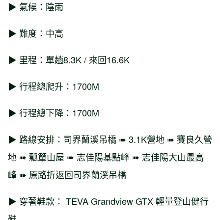
▶ 氣候：陰雨
▶ 難度：中高
▶ 里程：單趟8.3K / 來回16.6K
▶ 行程總爬升：1700M
▶ 行程總下降：1700M
▶ 路線安排：司界蘭溪吊橋 ➠ 3.1K營地 ➠ 賽良久營
地 ➠ 瓢簞山屋 ➠ 志佳陽基點峰 ➠ 志佳陽大山最高
峰 ➠ 原路折返回司界蘭溪吊橋
▶ 穿著鞋款： TEVA Grandview GTX 輕量登山健行
鞋