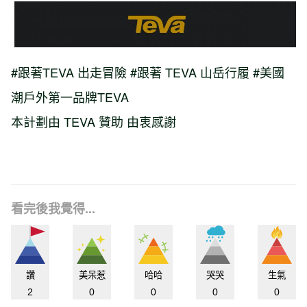
#跟著TEVA 出走冒險 #跟著 TEVA 山岳行履 #美國
潮戶外第一品牌TEVA
本計劃由 TEVA 贊助 由衷感謝
看完後我覺得...
讚
美呆惹
哈哈
哭哭
生氣
2
0
0
0
0