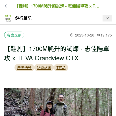
【鞋測】1700M爬升的試煉 - 志佳陽單攻 x TEVA Grandview GTX
健行筆記
最新文章
專案企劃
2023-10-26
19,175
【鞋測】1700M爬升的試煉 - 志佳陽單
【入園資訊】因應巴威颱風來襲，林業
攻 x TEVA Grandview GTX
保育署預警性休園、暫停開放資訊
產品活動
路線旅遊
TEVA
夏日虎頭蜂出沒！瑞芳 3 處步道封閉，
戶外遇虎頭蜂處置 SOP
【品牌動態】BBC EARTH 進駐高雄夢
時代！台灣山林汲取靈感限定系列、專
屬限定商品同步開賣