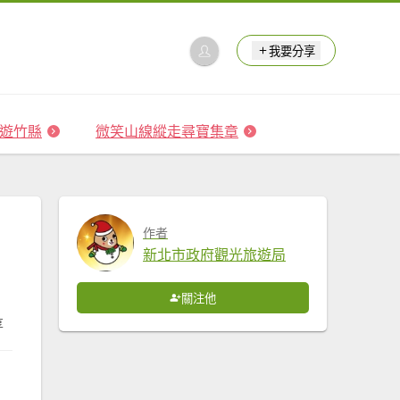
我要分享
 森遊竹縣
微笑山線縱走尋寶集章
作者
新北市政府觀光旅遊局
關注他
享