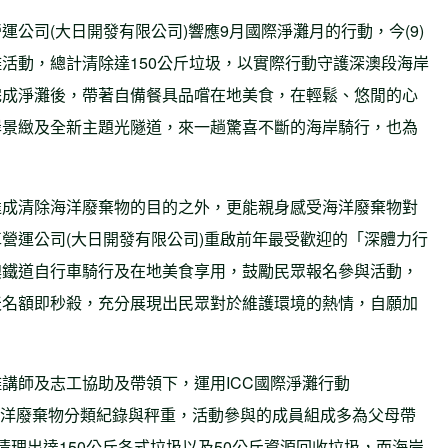
公司(大日開發有限公司)響應9月國際淨灘月的行動，今(9)
活動，總計清除達150公斤垃圾，以實際行動守護深澳段海岸
完成淨灘後，帶著自備餐具品嚐在地美食，在輕鬆、悠閒的心
岸景緻及全新主題光隧道，來一趟驚喜不斷的海岸騎行，也為
達成清除海洋廢棄物的目的之外，更能親身感受海洋廢棄物對
營運公司(大日開發有限公司)重啟前年最受歡迎的「深體力行
澳鐵道自行車騎行及在地美食享用，鼓勵民眾報名參與活動，
天名額即秒殺，充分展現出民眾對於維護環境的熱情，自願加
。
講師及志工協助及帶領下，運用ICC國際淨灘行動
anup)模式進行海洋廢棄物分類紀錄與秤重，活動參與的成員組成多為父母帶
清理出達150公斤各式垃圾以及50公斤資源回收垃圾，而海岸