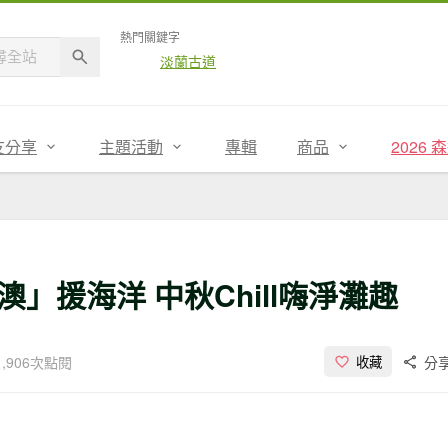
熱門關鍵字
淡蘭古道
友分享
主題活動
專輯
商品
2026
」援海洋 中秋Chill嗨淨灘趣
1,906次點閱
分
收藏