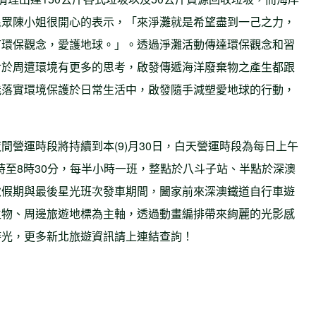
民眾陳小姐很開心的表示，「來淨灘就是希望盡到一己之力，
有環保觀念，愛護地球。」。透過淨灘活動傳達環保觀念和習
對於周遭環境有更多的思考，啟發傳遞海洋廢棄物之產生都跟
能落實環境保護於日常生活中，啟發隨手減塑愛地球的行動，
間營運時段將持續到本(9)月30日，白天營運時段為每日上午
6時至8時30分，每半小時一班，整點於八斗子站、半點於深澳
秋假期與最後星光班次發車期間，闔家前來深澳鐵道自行車遊
生物、周邊旅遊地標為主軸，透過動畫編排帶來絢麗的光影感
時光，更多新北旅遊資訊請上連結查詢！