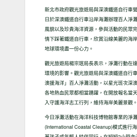
新北市政府觀光旅遊局與深澳鐵道自行車營運
日於深澳鐵道自行車沿岸海灘辦理百人淨灘
風貌以及珍貴海洋資源，參與活動的民眾
情下踩著鐵道自行車，欣賞沿線美麗的海
地球環境盡一份心力。
觀光旅遊局楊宗珉局長表示，淨灘行動在
環境的影響。觀光旅遊局與深澳鐵道自行車
澳援海洋」百人淨灘活動，以星光班次深
各地熱血民眾都相當踴躍，在開放報名當
入守護海洋志工行列，維持海岸美麗景觀
今日淨灘活動在海洋科技博物館專業的淨灘
(International Coastal Cle
著孩子或年輕人結伴同行，在短短2小時內