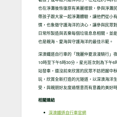
也在淨灘後恢復原有美麗樣貌，參與淨灘
帶孩子跟大家一起淨灘體驗，讓他們從小
慣，也象徵守護海洋的決心，讓參與民眾
日常所製造與丟棄每個垃圾息息相關，並
也是親海、愛海與守護海洋的最佳示範。
深澳鐵道自行車的「瑰麗仲夏浪漫騎行」夜
10時至下午5時30分，星光班次則為下午
站發車，還沒前來欣賞的民眾不妨把握中
玩，欣賞全新打造的光隧道，以深澳海洋
受，與親朋好友度過愜意而有意義的美好
相關連結
深澳鐵道自行車官網