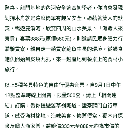
驚喜。龍門基地的內河安全適合初學者，你將會發現
划獨木舟就是這麼簡單有趣又安全，憑藉著雙人的默
契，暢遊雙溪河，欣賞四周的山水美景。「海職人來
寮貢」套票388元(原價580元)，則邀請民眾身體力行
體驗貢寮，親自走一趟貢寮鮑魚生長的環境，從餵食
鮑魚開始到炙燒九孔，來一趟產地到餐桌上的食材小
旅行。
以上5種各具特色的自由行優惠套票，自9月1日中午
12點整準時線上開賣，限量500套，請上「相關連
結」訂購，帶你慢遊舊草嶺隧道、鹽寮龍門自行車
道，感受漁村祕境、海味美食、懷舊便當、獨木舟探
險及職人漁家樂，體驗價333元至888元約為市價的