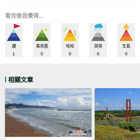
看完後我覺得...
讚
美呆惹
哈哈
哭哭
生氣
1
0
0
0
0
相關文章