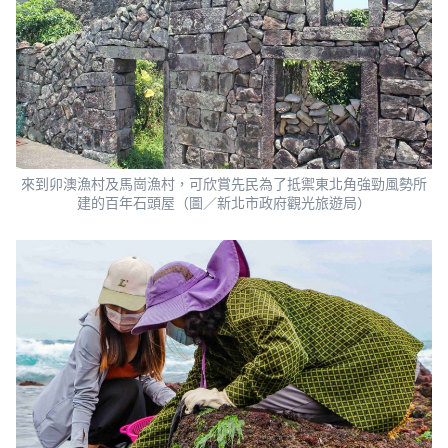
來到卯澳漁村及馬崗漁村，可欣賞先民為了抵禦東北角強勁風勢所
建的百年石頭屋（圖／新北市政府觀光旅遊局）