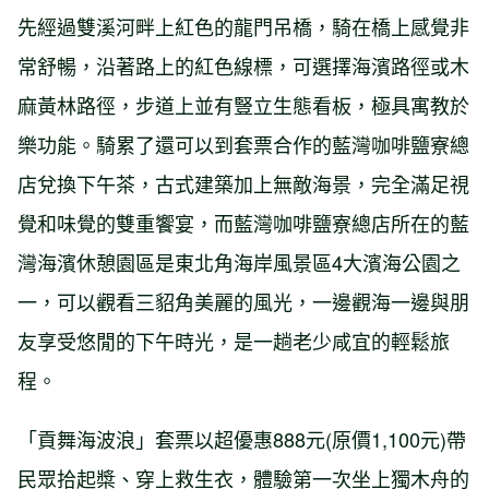
先經過雙溪河畔上紅色的龍門吊橋，騎在橋上感覺非
常舒暢，沿著路上的紅色線標，可選擇海濱路徑或木
麻黃林路徑，步道上並有豎立生態看板，極具寓教於
樂功能。騎累了還可以到套票合作的藍灣咖啡鹽寮總
店兌換下午茶，古式建築加上無敵海景，完全滿足視
覺和味覺的雙重饗宴，而藍灣咖啡鹽寮總店所在的藍
灣海濱休憩園區是東北角海岸風景區4大濱海公園之
一，可以觀看三貂角美麗的風光，一邊觀海一邊與朋
友享受悠閒的下午時光，是一趟老少咸宜的輕鬆旅
程。
「貢舞海波浪」套票以超優惠888元(原價1,100元)帶
民眾拾起槳、穿上救生衣，體驗第一次坐上獨木舟的