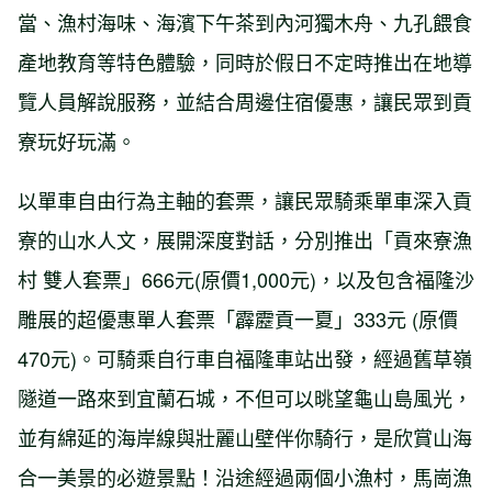
當、漁村海味、海濱下午茶到內河獨木舟、九孔餵食
產地教育等特色體驗，同時於假日不定時推出在地導
覽人員解說服務，並結合周邊住宿優惠，讓民眾到貢
寮玩好玩滿。
以單車自由行為主軸的套票，讓民眾騎乘單車深入貢
寮的山水人文，展開深度對話，分別推出「貢來寮漁
村 雙人套票」666元(原價1,000元)，以及包含福隆沙
雕展的超優惠單人套票「霹靂貢一夏」333元 (原價
470元)。可騎乘自行車自福隆車站出發，經過舊草嶺
隧道一路來到宜蘭石城，不但可以晀望龜山島風光，
並有綿延的海岸線與壯麗山壁伴你騎行，是欣賞山海
合一美景的必遊景點！沿途經過兩個小漁村，馬崗漁