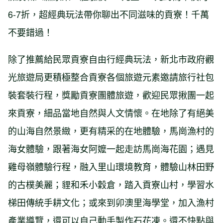
6-7折，超經典玩法帶你聊出不同滋味的貢寮！千萬
不要錯過！
除了推薦給民眾貢寮自由行經典玩法，新北市政府觀
光旅遊局更積極整合貢寮各個旅遊元素邀請旅行社包
裝套裝行程，獎勵貢寮團體旅遊，歡迎民眾揪團一起
來貢寮，細品當地自然與人文情懷。在地除了有絕美
的山海自然景緻，更有精采的在地體驗，馬崗漁村的
海女體驗，跟著海女阿嬤一起走訪馬崗海花園；遇見
雞母嶺體驗行程，融入里山環境教育，體驗山林田野
的古樸美麗；貍和禾小穀倉，踏入貢寮山村，學習水
梯田傳統手耕文化；或來到卯澳里海學堂，加入漁村
產業導覽，還可以自己動手製作石花凍。還不快點與