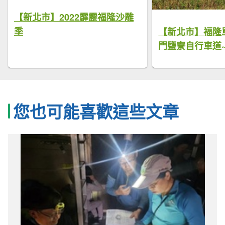
【新北市】2022霹靂福隆沙雕
季
【新北市】福隆
門鹽寮自行車道~
您也可能喜歡這些文章