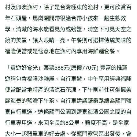
村及卯澳漁村，除了是台灣極東的漁村，更可欣賞百
年石頭屋，馬崗潮間帶很適合帶小孩來一趟生態教
學，清澈的海水能看見魚或螃蟹，晴空下可見天空之
鏡的美景，讓人眼睛一亮。午餐則可選擇傳統美味的
福隆便當或是愜意地在漁村內享用海鮮麵套餐。
「貢遊好食光」套票588元(原價770元) 豐富的推薦
遊程包含福隆沙雕展、自行車遊，中午享用經典福隆
便當配當地特產的清涼石花凍，下午則前往可坐擁美
麗海景的藍灣下午茶。自行車建議騎乘路線為龍門鹽
寮自行車道，這條龍門公園到鹽寮海濱公園之間的自
行車專用道，來回全長約8公里，難度不高，是全家
大小一起騎單車的好去處。從龍門露營區出發後，會