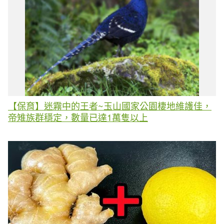
【保育】迷霧中的王者~玉山國家公園棲地維護佳，
帝雉族群穩定，數量已達1萬隻以上