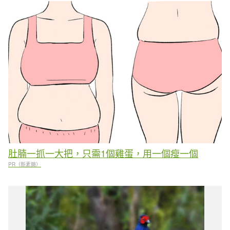
肚腩一抓一大把，只需1個雞蛋，用一個瘦一個
PR（新素簡）