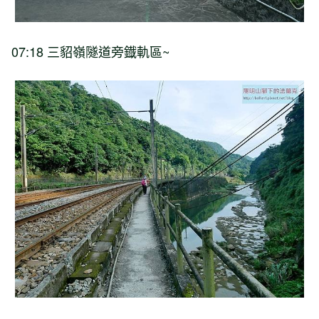
07:18 三貂嶺隧道旁鐡軌區~