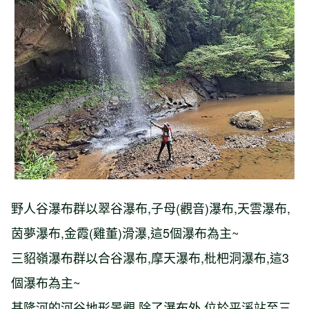
【台北市】溪內古道-竹篙山-瑪礁古道-
內雙溪古道-溪和宮
野人谷瀑布群以翠谷瀑布,子母(觀音)瀑布,天雲瀑布,
茵夢瀑布,金霞(雞董)滑瀑,這5個瀑布為主~
三貂嶺瀑布群以合谷瀑布,摩天瀑布,枇杷洞瀑布,這3
個瀑布為主~
基隆河的河谷地形景觀,除了瀑布外,位於平溪站至三