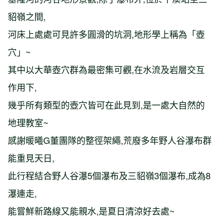
貂嶺之間,
河床上處處可見許多圓滑的坑洞,地形學上稱為「壺
穴」~
其中以大華壺穴群為最密集可觀,在水流及岩層交互
作用下,
幾乎所有類型的壺穴皆可在此見到,是一處大自然的
地理教室~
感謝暖曦G董團隊的整徑架繩,荒廢多年野人谷瀑布群
能重見天日,
此行程結合野人谷瀑5個瀑布及三貂嶺3個瀑布,成為8
瀑連走,
能嘗鮮新路線又能親水,是夏日清涼好去處~