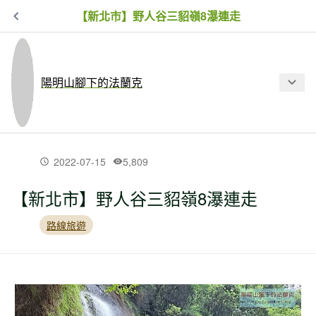
【新北市】野人谷三貂嶺8瀑連走
陽明山腳下的法蘭克
最新文章
2022-07-15
5,809
【新北市】野人谷三貂嶺8瀑連走
【台北市】二子坪-小觀音西西峰-清風
崙-長福山-菜刀崙古道-菜公坑山 O
路線旅遊
【新北市】大坪古道-磺嘴山-磺嘴山北
峰-磺嘴池-荖寮湖古道