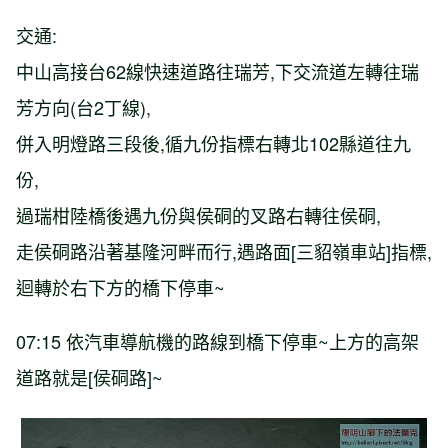
交通:
中山高接台62線快速道路往瑞芳,下交流道左轉往瑞
芳方向(台2丁線),
併入明燈路三段後,循九份指標右轉北102縣道往九
份,
過瑞柑陸橋後遇九份與侯硐的叉路右轉往侯硐,
走侯硐路沿著基隆河畔而行,遇路面[三貂嶺車站]指標,
迴轉於右下方的橋下停車~
07:15 依汽車導航機的路線到橋下停車~上方的高架
道路就是[侯硐路]~