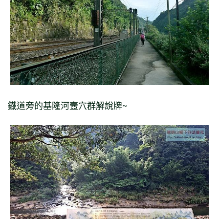
鐡道旁的基隆河壼穴群解說牌~