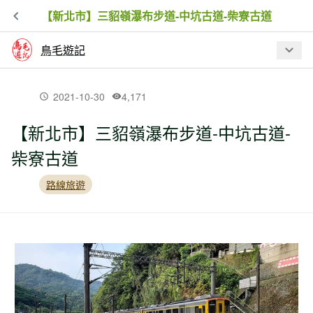
【新北市】三貂嶺瀑布步道-中坑古道-柴寮古道
鳥毛遊記
最新文章
2021-10-30
4,171
【新北市】三貂嶺瀑布步道-中坑古道-
【新北市】金字碑古道牡丹山至黃金博
柴寮古道
物館
路線旅遊
【新北市】新山夢湖步道驚現黑金剛
【新北市】跤頭趺崙步道-楓樹湖古道-水
管路-十八彎古道縱走