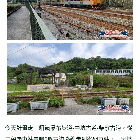
今天計畫走三貂嶺瀑布步道-中坑古道-柴寮古道，從
三貂嶺車站串聯3條古道路線走到猴硐車站，一早搭