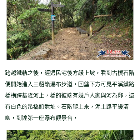
跨越鐵軌之後，經過民宅後方緩上坡，看到古樸石階
便開始進入三貂嶺瀑布步道，回望下方可見平溪鐵路
橋橫跨基隆河上，橋的彼端有幾戶人家與河為鄰，還
有白色的吊橋頭遺址。石階爬上來，泥土路平緩清
幽，到達第一座瀑布觀景台，