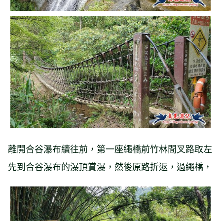
離開合谷瀑布續往前，第一座繩橋前竹林間叉路取左
先到合谷瀑布的瀑頂賞瀑，然後原路折返，過繩橋，