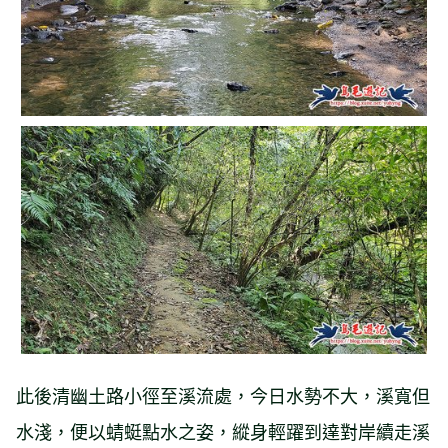
此後清幽土路小徑至溪流處，今日水勢不大，溪寬但
水淺，便以蜻蜓點水之姿，縱身輕躍到達對岸續走溪