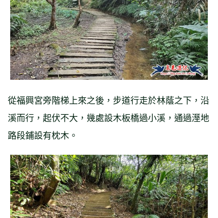
從福興宮旁階梯上來之後，步道行走於林蔭之下，沿
溪而行，起伏不大，幾處設木板橋過小溪，通過溼地
路段鋪設有枕木。