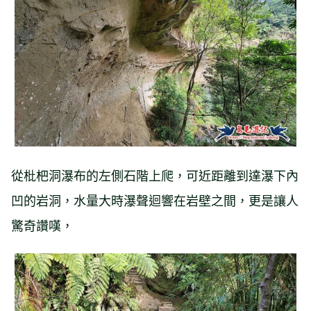
從枇杷洞瀑布的左側石階上爬，可近距離到達瀑下內
凹的岩洞，水量大時瀑聲迴響在岩壁之間，更是讓人
驚奇讚嘆，