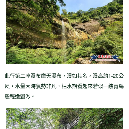
此行第二座瀑布摩天瀑布，瀑如其名，瀑高約1-20公
尺，水量大時氣勢非凡，枯水期看起來若似一縷青絲
般輕逸飄渺。