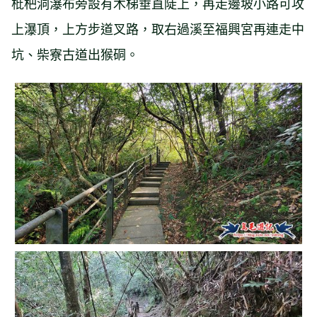
枇杷洞瀑布旁設有木梯垂直陡上，再走邊坡小路可攻
上瀑頂，上方步道叉路，取右過溪至福興宮再連走中
坑、柴寮古道出猴硐。