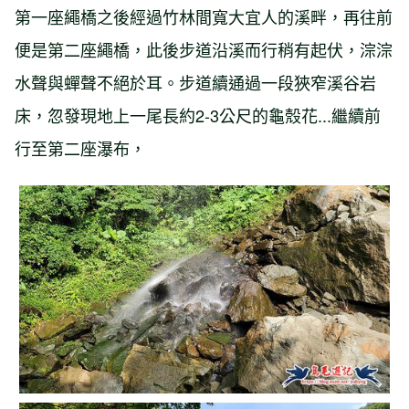
第一座繩橋之後經過竹林間寬大宜人的溪畔，再往前
便是第二座繩橋，此後步道沿溪而行稍有起伏，淙淙
水聲與蟬聲不絕於耳。步道續通過一段狹窄溪谷岩
床，忽發現地上一尾長約2-3公尺的龜殼花...繼續前
行至第二座瀑布，