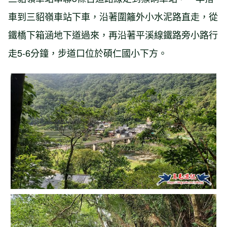
車到三貂嶺車站下車，沿著圍籬外小水泥路直走，從
鐵橋下箱涵地下道過來，再沿著平溪線鐵路旁小路行
走5-6分鐘，步道口位於碩仁國小下方。