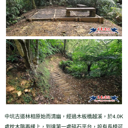
中坑古道林相原始而清幽，經過木板橋越溪，於4.0K
處枕木階再緩上，到達第一處碎石平台，設有長椅可