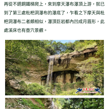
再從不銹鋼鐵梯爬上，來到摩天瀑布瀑頂上游，就已
到了第三處枇杷洞瀑布的瀑底了，乍看之下摩天與枇
杷洞瀑布二者頗相似，瀑頂巨岩都內凹成月眉形，此
處溪床也有壺穴景觀。