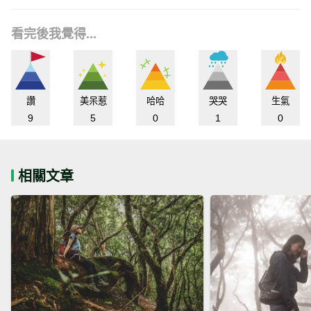
看完後我覺得...
讚
美呆惹
哈哈
哭哭
生氣
9
5
0
1
0
相關文章