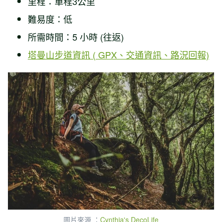
里程：單程3公里
難易度：低
所需時間：5 小時 (往返)
塔曼山步道資訊 ( GPX、交通資訊、路況回報)
圖片來源 ：
Cynthia's DecoLife