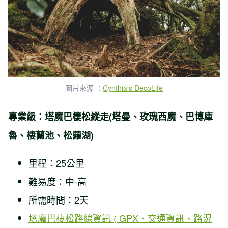
圖片來源 ：
Cynthia's DecoLife
專業級：塔魔巴棲松縱走(塔曼、玫瑰西魔、巴博庫
魯、棲蘭池、松蘿湖)
里程：25公里
難易度：中-高
所需時間：2天
塔魔巴棲松路線資訊 ( GPX、交通資訊、路況