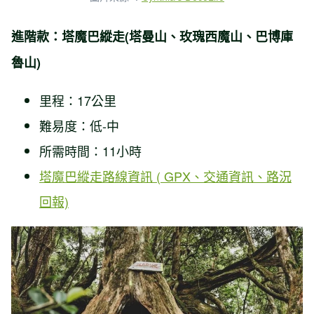
進階款：塔魔巴縱走(塔曼山、玫瑰西魔山、巴博庫
魯山)
里程：17公里
難易度：低-中
所需時間：11小時
塔魔巴縱走路線資訊 ( GPX、交通資訊、路況
回報)