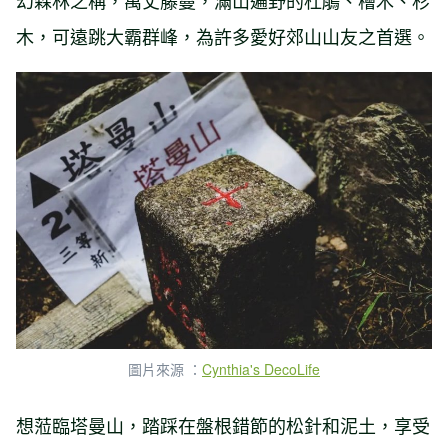
幻森林之稱，萬丈藤蔓，滿山遍野的杜鵑、檜木、杉
木，可遠跳大霸群峰，為許多愛好郊山山友之首選。
圖片來源 ：
Cynthia's DecoLife
想蒞臨塔曼山，踏踩在盤根錯節的松針和泥土，享受