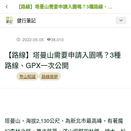
【路線】塔曼山需要申請入園嗎？3種路線、GPX一次公開
健行筆記
最新文章
2022-05-05
38,010
【路線】塔曼山需要申請入園嗎？3種
【入園資訊】因應巴威颱風來襲，林業
路線、GPX一次公開
保育署預警性休園、暫停開放資訊
登山知識
路線旅遊
夏日虎頭蜂出沒！瑞芳 3 處步道封閉，
戶外遇虎頭蜂處置 SOP
【品牌動態】BBC EARTH 進駐高雄夢
時代！台灣山林汲取靈感限定系列、專
塔曼山，海拔2,130公尺，為新北市最高峰，有著魔
屬限定商品同步開賣