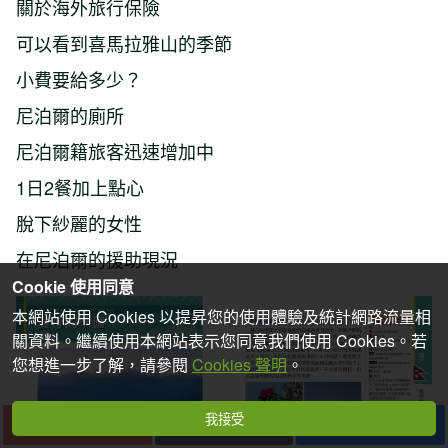
關於海外旅行保險
可以看到喜馬拉雅山的季節
小費要給多少？
尼泊爾的廁所
尼泊爾籍旅客迅速增加中
1日2餐加上點心
脫下紗麗的女性
在尼泊爾的援助現況
Cookie 使用同意
本網站使用 Cookies 以提昇您的使用體驗及統計網路流量相
關資料。繼續使用本網站表示您同意我們使用 Cookies。若
您想進一步了解，請參閱
Cookies 聲明
。
我接受
下一篇
收藏
分享