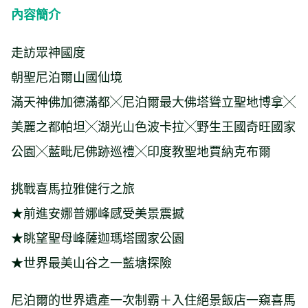
內容簡介
走訪眾神國度
朝聖尼泊爾山國仙境
滿天神佛加德滿都╳尼泊爾最大佛塔聳立聖地博拿╳
美麗之都帕坦╳湖光山色波卡拉╳野生王國奇旺國家
公園╳藍毗尼佛跡巡禮╳印度教聖地賈納克布爾
挑戰喜馬拉雅健行之旅
★前進安娜普娜峰感受美景震撼
★眺望聖母峰薩迦瑪塔國家公園
★世界最美山谷之一藍塘探險
尼泊爾的世界遺產一次制霸＋入住絕景飯店一窺喜馬