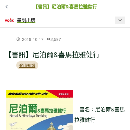
【書訊】尼泊爾&喜馬拉雅健行
墨刻出版
最新文章
2019-10-17
2,597
【書訊】尼泊爾&喜馬拉雅健行
【書訊】北台灣步道攻略完全制霸
登山知識
【書摘】《登山皇帝的14座／8000公尺
高峰》梅斯納爾：「我們必須學會如何
保持山峰原有的模樣。」
書名：尼泊爾&喜馬
【書摘】《登山皇帝的14座／8000公尺
高峰》：嘗試新紀錄的機會──以小型的
拉雅健行
隊伍登上K2峰