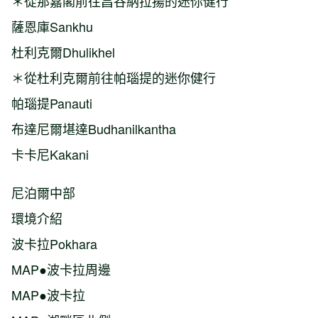
＊從那嘉閣前往昌谷納拉揚的迷你健行
薩恩庫Sankhu
杜利克爾Dhulikhel
＊從杜利克爾前往帕瑙提的迷你健行
帕瑙提Panauti
布達尼爾堪達Budhanilkantha
卡卡尼Kakani
尼泊爾中部
環境介紹
波卡拉Pokhara
MAP●波卡拉周邊
MAP●波卡拉