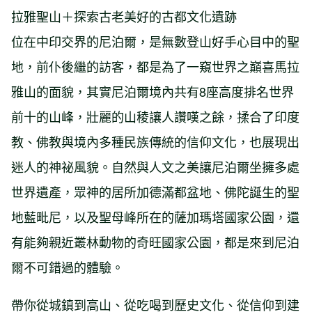
拉雅聖山＋探索古老美好的古都文化遺跡
位在中印交界的尼泊爾，是無數登山好手心目中的聖
地，前仆後繼的訪客，都是為了一窺世界之巔喜馬拉
雅山的面貌，其實尼泊爾境內共有8座高度排名世界
前十的山峰，壯麗的山稜讓人讚嘆之餘，揉合了印度
教、佛教與境內多種民族傳統的信仰文化，也展現出
迷人的神祕風貌。自然與人文之美讓尼泊爾坐擁多處
世界遺產，眾神的居所加德滿都盆地、佛陀誕生的聖
地藍毗尼，以及聖母峰所在的薩加瑪塔國家公園，還
有能夠親近叢林動物的奇旺國家公園，都是來到尼泊
爾不可錯過的體驗。
帶你從城鎮到高山、從吃喝到歷史文化、從信仰到建