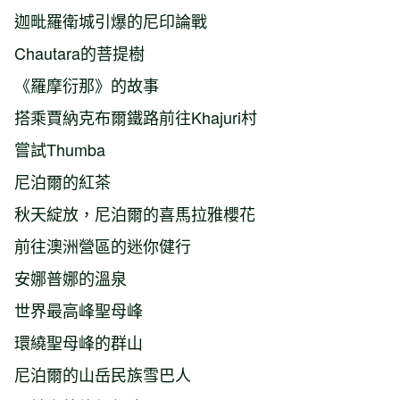
迦毗羅衛城引爆的尼印論戰
Chautara的菩提樹
《羅摩衍那》的故事
搭乘賈納克布爾鐵路前往Khajuri村
嘗試Thumba
尼泊爾的紅茶
秋天綻放，尼泊爾的喜馬拉雅櫻花
前往澳洲營區的迷你健行
安娜普娜的溫泉
世界最高峰聖母峰
環繞聖母峰的群山
尼泊爾的山岳民族雪巴人