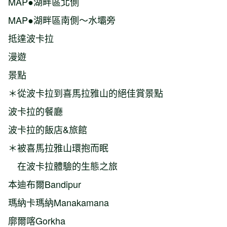
MAP●湖畔區北側
MAP●湖畔區南側～水壩旁
抵達波卡拉
漫遊
景點
＊從波卡拉到喜馬拉雅山的絕佳賞景點
波卡拉的餐廳
波卡拉的飯店&旅館
＊被喜馬拉雅山環抱而眠
在波卡拉體驗的生態之旅
本迪布爾Bandipur
瑪納卡瑪納Manakamana
廓爾喀Gorkha