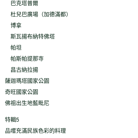
巴克塔普爾
杜兒巴廣場（加德滿都）
博拿
斯瓦揚布納特佛塔
帕坦
帕斯帕提那寺
昌古納拉揚
薩迦瑪塔國家公園
奇旺國家公園
佛祖出生地藍毗尼
特輯5
品嚐充滿民族色彩的料理