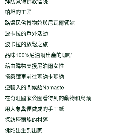
拜訪藏傳佛教僧院
帕坦的工匠
路邊民俗博物館與尼瓦爾餐館
波卡拉的戶外活動
波卡拉的放鬆之旅
品味100%尼泊爾出產的咖啡
藉由購物支援尼泊爾女性
搭乘纜車前往瑪納卡瑪納
逆輸入的問候語Namaste
在奇旺國家公園看得到的動物和鳥類
用大象糞便做成的手工紙
探訪塔爾族的村落
佛陀出生到出家