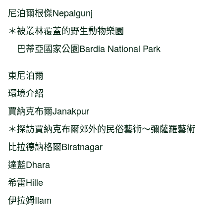
尼泊爾根傑Nepalgunj
＊被叢林覆蓋的野生動物樂園
巴蒂亞國家公園Bardia National Park
東尼泊爾
環境介紹
賈納克布爾Janakpur
＊探訪賈納克布爾郊外的民俗藝術～彌薩羅藝術
比拉德訥格爾Biratnagar
達藍Dhara
希雷Hille
伊拉姆Ilam