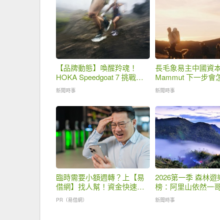
【品牌動態】喚醒羚魂！
長毛象易主中國資
HOKA Speedgoat 7 挑戰全
Mammut 下一步
球 7,000 英呎爬升
新聞時事
新聞時事
臨時需要小額週轉？上【易
2026第一季 森林
借網】找人幫！資金快速到
榜：阿里山依然一
位
山、知本悄悄崛起
PR（易借網）
新聞時事