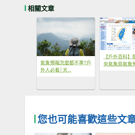
相關文章
【戶外百科】
氣象預報怎麼都不準?戶
央氣象局氣象
外人必看│天...
您也可能喜歡這些文