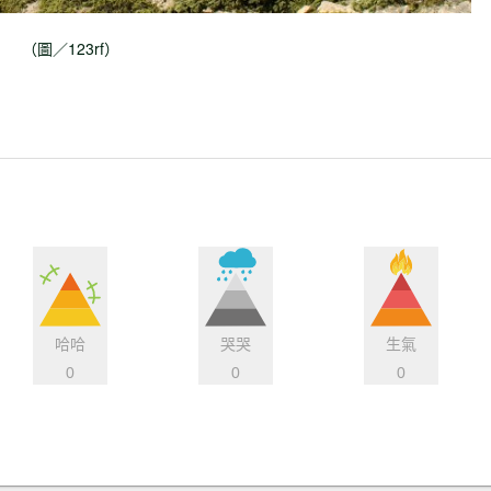
（圖／123rf）
哈哈
哭哭
生氣
0
0
0