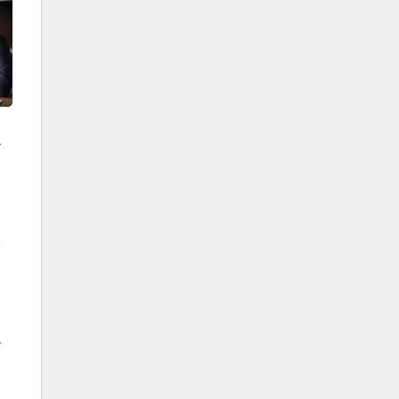
眉
馬
特