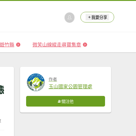
我要分享
 森遊竹縣
微笑山線縱走尋寶集章
作者
態
玉山國家公園管理處
關注他
享