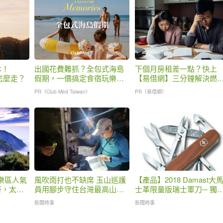
本！
出國花費難抓？全包式海島
下個月房租差一點？快上
會怎麼走？
假期，一價搞定食宿玩樂，
【易借網】三分鐘解決燃
省錢更省心！
之急
PR（Club Med Taiwan）
PR（易借網）
遊樂區人氣
風吹雨打也不缺席 玉山巡護
【產品】2018 Damast大
哥，太平
員用腳步守住台灣最高山的
士革限量版瑞士軍刀─ 獨
平安
傳統
新聞時事
新聞時事