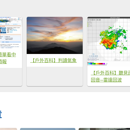
簡單看中
【戶外百科】判讀氣象
預報
【戶外百科】聽見
回音─雷達回波
章