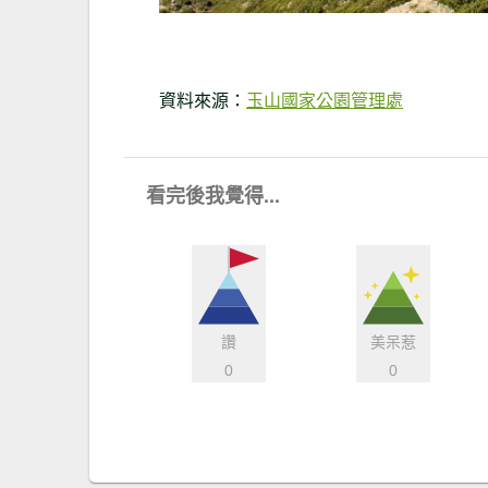
資料來源：
玉山國家公園管理處
看完後我覺得...
讚
美呆惹
0
0