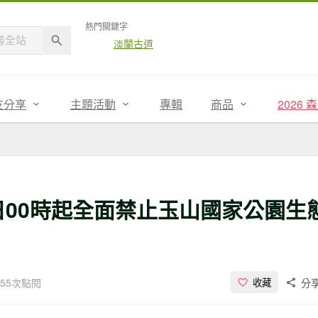
熱門關鍵字
淡蘭古道
友分享
主題活動
專輯
商品
2026
0日00時起全面禁止玉山國家公園生
955次點閱
分
收藏