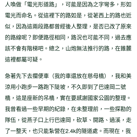
人喚做「電光形道路」，可能是因為之字彎多，形如
電光而命名。從這裡下的路如是，從荖西上的路也近
似，因為這兩段路都曾經後人整理，是否已改了原來
的路線呢？即便路徑相同，路況也可能不同，過去應
該不會有階梯吧。總之，山炮無法推行的路，在錐麓
這裡都屬可疑。
急著先下去攔便車（我的車還放在慈母橋），我和美
涼用小跑步一路跑下陡坡，不久即到了巴達岡二號
橋，這是座新的吊橋，實在要感謝國家公園的整理。
我曾看過一些早期的紀錄，在未整理前，一些探勘的
隊伍，從燕子口上行巴達岡，砍草、開路、過溪，走
了一整天，也只能紮營在2.4k的隧道處。而現在，我