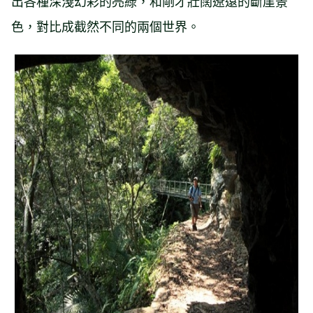
出各種深淺幻彩的亮綠，和剛才壯闊遼遠的斷崖景
色，對比成截然不同的兩個世界。