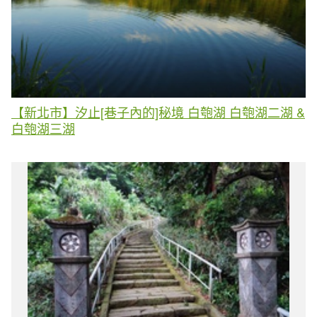
【新北市】汐止[巷子內的]秘境 白匏湖 白匏湖二湖 &
白匏湖三湖