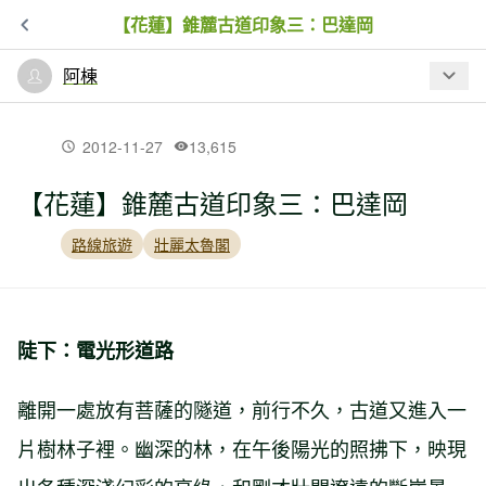
【花蓮】錐麓古道印象三：巴達岡
阿棟
最新文章
2012-11-27
13,615
【花蓮】錐麓古道印象三：巴達岡
【南投】干卓萬山行五：武界林道
路線旅遊
壯麗太魯閣
【南投】干卓萬山行四：卓社大山
陡下：電光形道路
【宜蘭】加羅湖行旅二：霜滿加羅湖
離開一處放有菩薩的隧道，前行不久，古道又進入一
片樹林子裡。幽深的林，在午後陽光的照拂下，映現