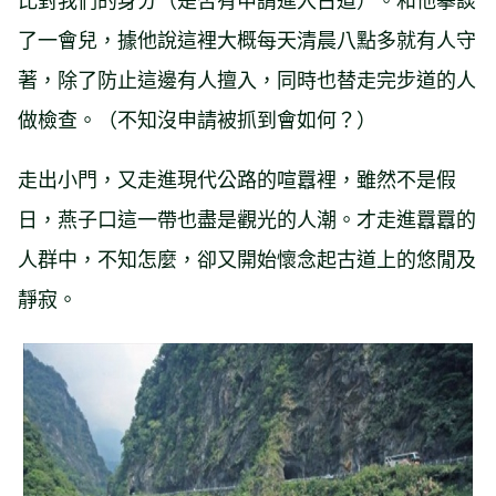
了一會兒，據他說這裡大概每天清晨八點多就有人守
著，除了防止這邊有人擅入，同時也替走完步道的人
做檢查。（不知沒申請被抓到會如何？）
走出小門，又走進現代公路的喧囂裡，雖然不是假
日，燕子口這一帶也盡是觀光的人潮。才走進囂囂的
人群中，不知怎麼，卻又開始懷念起古道上的悠閒及
靜寂。