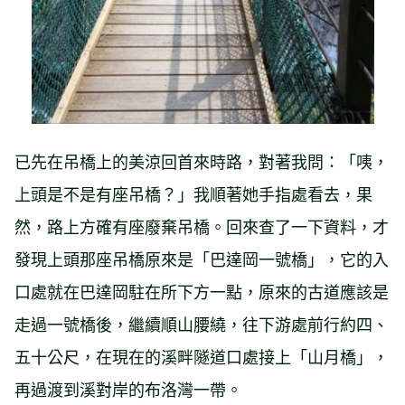
已先在吊橋上的美涼回首來時路，對著我問：「咦，
上頭是不是有座吊橋？」我順著她手指處看去，果
然，路上方確有座廢棄吊橋。回來查了一下資料，才
發現上頭那座吊橋原來是「巴達岡一號橋」，它的入
口處就在巴達岡駐在所下方一點，原來的古道應該是
走過一號橋後，繼續順山腰繞，往下游處前行約四、
五十公尺，在現在的溪畔隧道口處接上「山月橋」，
再過渡到溪對岸的布洛灣一帶。