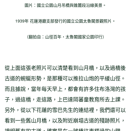
圖片：國立公園山月吊橋與錐麓段沿線美景。
1939年 花蓮港廳支部發行的國立公園太魯閣景觀照片。
（翻拍自：山徑百年，太魯閣國家公園印行）
從上面這張老照片可以清楚看到山月橋，以及過橋後
古道的蜿蜒形勢，是那種可以推拉山炮的平緩山徑。
而且據說，當年每天早上，都會有許多住布洛灣的孩
子，過這橋，走這路，上巴達岡蕃童教育所去上課。
另外，從以下花蓮的雪巴先生的連結裡，我們還可以
看到一些舊山月橋，以及附近崩塌古道的殘跡照片，
證明舊有的古道，確實是在一號橋往東橫過的山壁