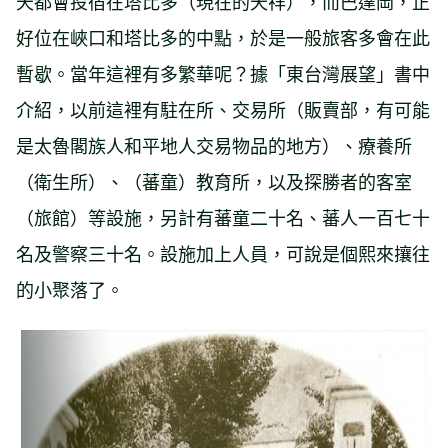
天都會投宿在塔比多（現在的天祥），而巴達岡，正
好位在峽口和塔比多的中點，於是一般旅客多會在此
暫歇。當年這裡有多繁華呢？據「東台灣展望」書中
介紹，以前這裡有駐在所、交易所（販賣部，有可能
是太魯閣族人和平地人交易物品的地方）、療養所
（衛生所）、（蕃童）教育所，以及探勝者的客室
（旅館）等設施，另計有蕃童二十名、蕃人一百七十
名及警察三十名。設施加上人員，可說是個熙來攘往
的小聚落了。