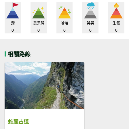
讚
美呆惹
哈哈
哭哭
生氣
0
0
0
0
0
相關路線
錐麓古道