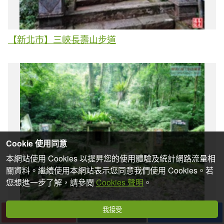
【新北市】三峽長壽山步道
Cookie 使用同意
本網站使用 Cookies 以提昇您的使用體驗及統計網路流量相
關資料。繼續使用本網站表示您同意我們使用 Cookies。若
您想進一步了解，請參閱
Cookies 聲明
。
【新北市】乾元宮-湖桶古道-梳妝樓山-建牌崙-東坑
我接受
下一篇
收藏
分享
山 O型