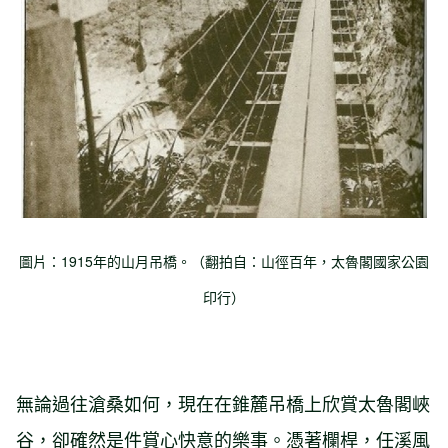
圖片：1915年的山月吊橋。（翻拍自：山徑百年，太魯閣國家公園
印行）
無論過往滄桑如何，現在在錐麓吊橋上欣賞太魯閣峽
谷，卻確然是件賞心快意的樂事。憑著欄桿，任溪風