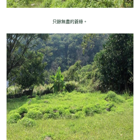
只餘無盡的蒼綠。