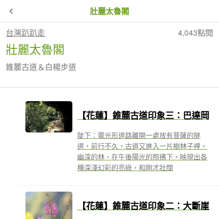
壯麗太魯閣
台灣趴趴走
4,043點閱
壯麗太魯閣
錐麓古道＆白楊步道
【花蓮】錐麓古道印象三：巴達岡
陡下：電光形道路離開一處放有菩薩的隧
道，前行不久，古道又進入一片樹林子裡。
幽深的林，在午後陽光的照拂下，映現出各
種深淺幻彩的亮綠，和剛才壯闊
【花蓮】錐麓古道印象二：大斷崖