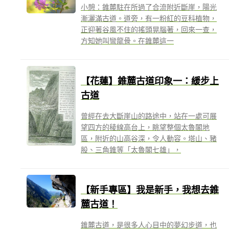
小憩：錐麓駐在所過了合流附近斷崖，陽光
漸灑滿古道。道旁，有一粉紅的豆科植物，
正迎著谷風不住的搖頭晃腦著，回來一查，
方知她叫彎龍骨。在錐麓這一
【花蓮】錐麓古道印象一：緩步上
古道
曾經在去大斷崖山的路途中，站在一處可展
望四方的稜線高台上，眺望整個太魯閣地
區，附近的山高谷深，令人動容。塔山、豬
股、三角錐等「太魯閣七雄」，
【新手專區】我是新手，我想去錐
麓古道！
錐麓古道，是很多人心目中的夢幻步道，也