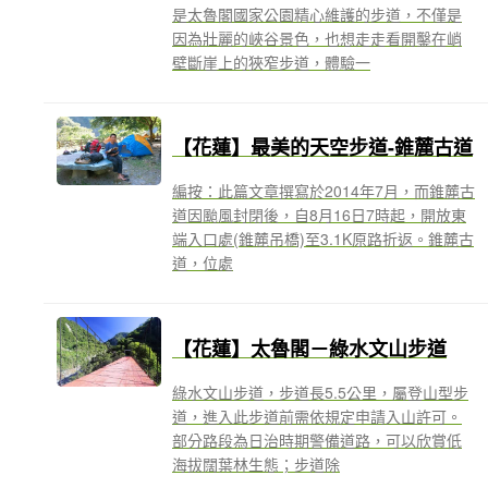
是太魯閣國家公園精心維護的步道，不僅是
因為壯麗的峽谷景色，也想走走看開鑿在峭
壁斷崖上的狹窄步道，體驗一
【花蓮】最美的天空步道-錐麓古道
編按：此篇文章撰寫於2014年7月，而錐麓古
道因颱風封閉後，自8月16日7時起，開放東
端入口處(錐麓吊橋)至3.1K原路折返。錐麓古
道，位處
【花蓮】太魯閣－綠水文山步道
綠水文山步道，步道長5.5公里，屬登山型步
道，進入此步道前需依規定申請入山許可。
部分路段為日治時期警備道路，可以欣賞低
海拔闊葉林生態；步道除