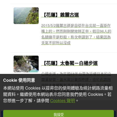
【花蓮】錐麓古道
2015/5/2錐麓古道是自從在台北就一直掛在
嘴上的。然而剛剛開放時正夯，假日96人的
名額幾乎是秒殺。有次申請到了，結果因為
天氣不好所以沒成
【花蓮】太魯閣－白楊步道
白楊步道，為民國68年台電為延續日本的立
霧溪發電、蓋水庫計畫而挖建，由於此路因
Cookie 使用同意
位於太魯閣舊部落古白楊的下方，所以才稱
本網站使用 Cookies 以提昇您的使用體驗及統計網路流量相
做白楊步道，終點處的瀑布
關資料。繼續使用本網站表示您同意我們使用 Cookies。若
您想進一步了解，請參閱
Cookies 聲明
。
我接受
分享