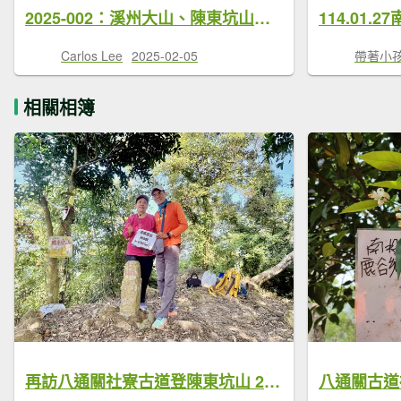
2025-002：溪州大山、陳東坑山連走八通關古道社寮段O繞
Carlos Lee
2025-02-05
帶著小
相關相簿
再訪八通關社寮古道登陳東坑山 2025.11.25
八通關古道