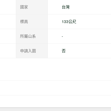
國家
台灣
標高
133公尺
所屬山系
-
申請入園
否