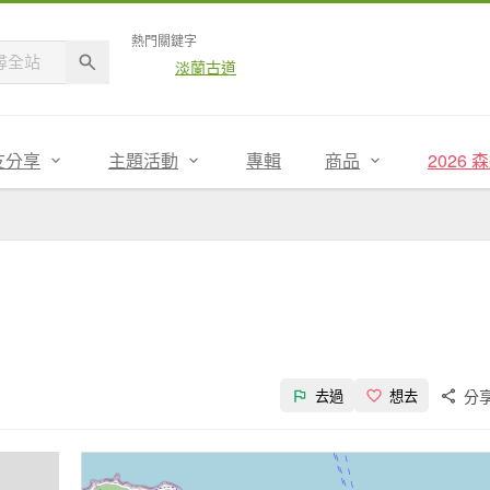
熱門關鍵字
淡蘭古道
友分享
主題活動
專輯
商品
2026
分
去過
想去