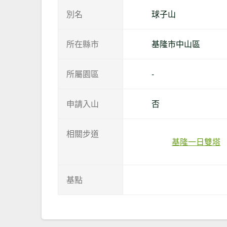
別名
球子山
所在縣市
基隆市中山區
所屬園區
-
申請入山
否
相關步道
基隆一日雙塔
基點