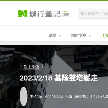
路線
精選文章
山
郊山步道
2023/2/18 基隆雙塔縱走
李靖/Jin
於2023/02/21上傳
26張照片
8,049次點