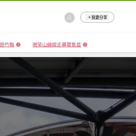
我要分享
 森遊竹縣
微笑山線縱走尋寶集章