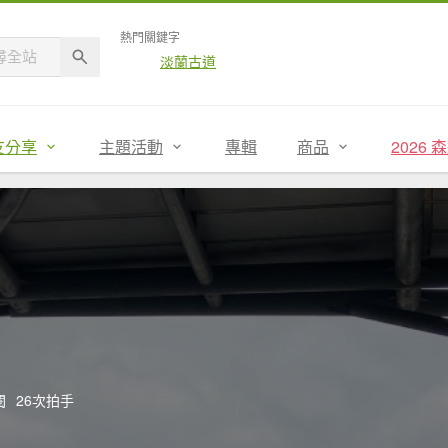
熱門關鍵字
淡蘭古道
友分享
主題活動
專輯
商品
2026
閱
26次拍手