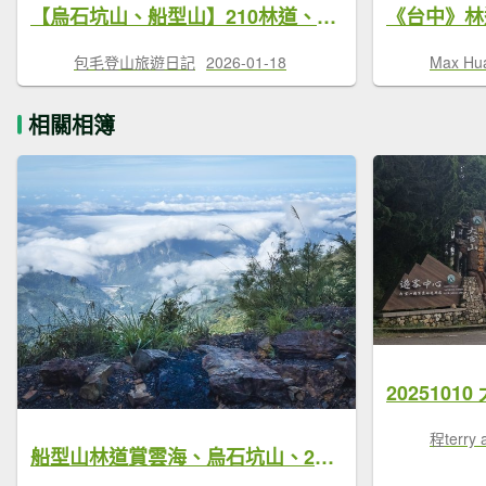
【烏石坑山、船型山】210林道、船型山O型環繞
包毛登山旅遊日記
2026-01-18
Max Hu
相關相簿
程terry 
船型山林道賞雲海、烏石坑山、2432峰 山景海景一次到位