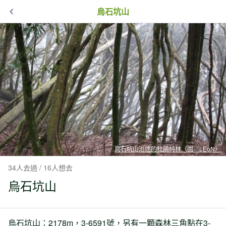
烏石坑山
鳥石坑山沿途的杜鵑純林（圖／LEoN）
34人去過 / 16人想去
烏石坑山
烏石坑山：2178m，3-6591號，另有一顆森林三角點在3-