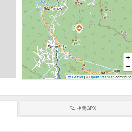
+
−
Leaflet
|
©
OpenStreetMap
contributo
相關GPX