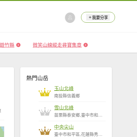
我要分享
 森遊竹縣
微笑山線縱走尋寶集章
熱門山岳
玉山北峰
1
南投縣信義鄉
雪山北峰
享
2
苗栗縣泰安鄉,臺中市和平區
中央尖山
3
臺中市和平區,花蓮縣秀林鄉