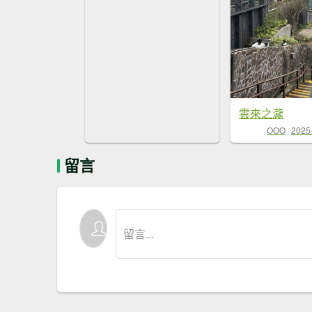
雲來之瀧
OOO
2025
留言