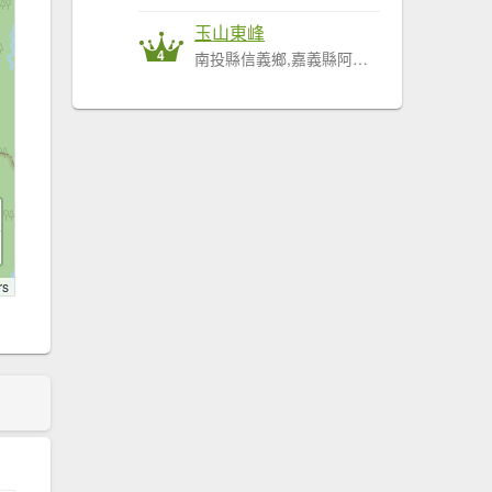
玉山東峰
4
南投縣信義鄉,嘉義縣阿里山鄉
rs