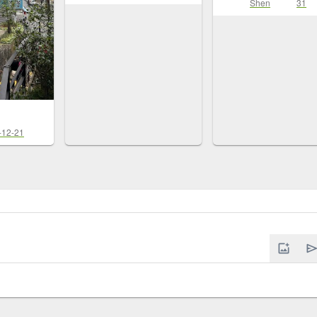
Shen
31
-12-21