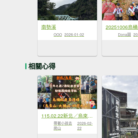
南勢溪
20251006烏桶
OOO
2026-01-02
Dona圓
20
相關心得
115.02.22新北／烏來今年之...
帶著小孩去
2026-02-
爬山
22