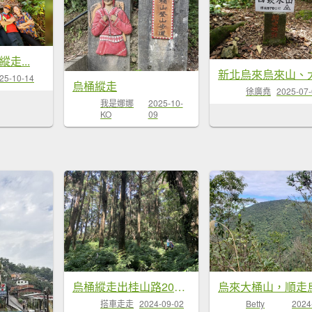
縱走...
25-10-14
烏桶縱走
徐廣堯
2025-07
我是娜娜
2025-10-
KO
09
烏桶縱走出桂山路206號
搭車走走
2024-09-02
Betty
2024