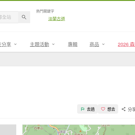
熱門關鍵字
淡蘭古道
友分享
主題活動
專輯
商品
2026
分
去過
想去