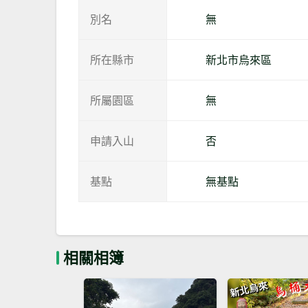
別名
無
所在縣市
新北市烏來區
所屬園區
無
申請入山
否
基點
無基點
相關相簿