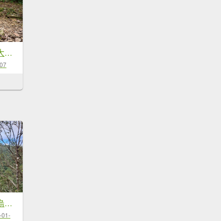
新北烏來烏來山、大桶山、...
-07
烏來大桶山，順走烏來山（原路來回）
-01-