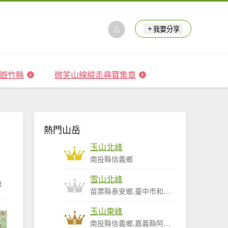
我要分享
 森遊竹縣
微笑山線縱走尋寶集章
熱門山岳
玉山北峰
1
南投縣信義鄉
雪山北峰
享
2
苗栗縣泰安鄉,臺中市和平區
玉山東峰
3
南投縣信義鄉,嘉義縣阿里山鄉