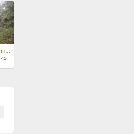
瑞芳區樹梅坪古道+百二崁古道+地質...
4-12-