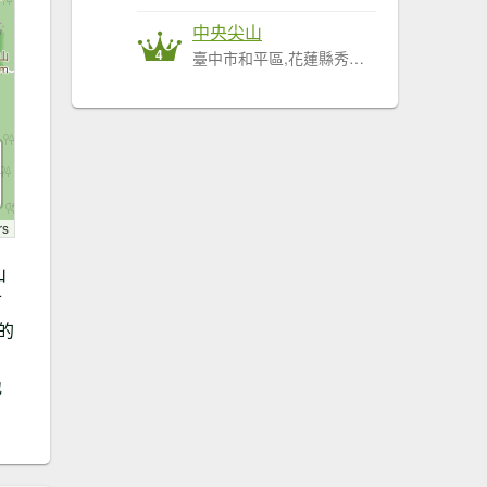
中央尖山
4
臺中市和平區,花蓮縣秀林鄉
rs
山
可
的
，
地