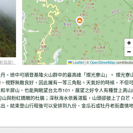
+
−
影狐蹤）
Leaflet
|
©
OpenStreetMap
contributo
丹，途中可順登基隆火山群中的最高峰「燦光寮山」。 燦光寮
物，視野無敵良好，因此擁有一等三角點。天氣好的時候，不但
和半屏山，也能夠眺望台北市101，展望之好令人有種登上高山
的山與粉紅嬌嫩的杜鵑；深秋海水依舊湛藍，山頭卻披上了白芒
進出，結束登山行程後可以安排到九份、金瓜石或牡丹老街盡情