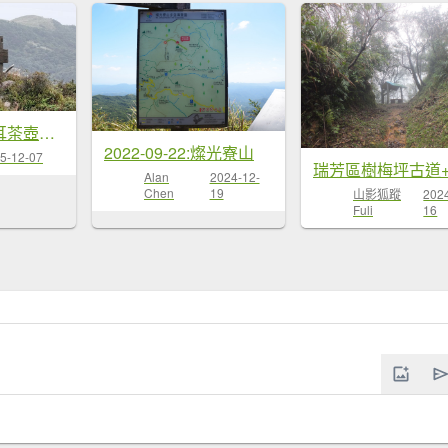
新北金瓜石無耳茶壺山+半屏山+燦光...
2022-09-22:燦光寮山
5-12-07
Alan
2024-12-
Chen
19
山影狐蹤
202
Fuli
16