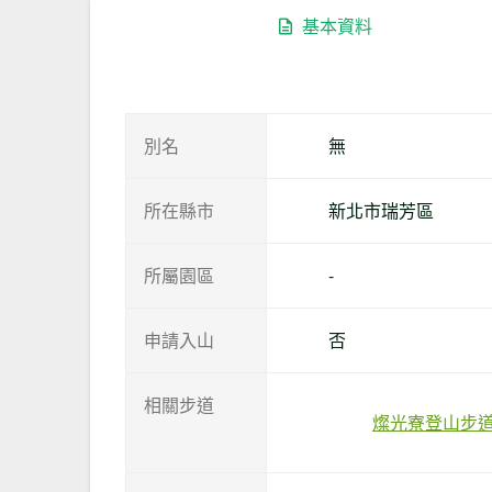
基本資料
別名
無
所在縣市
新北市瑞芳區
所屬園區
-
申請入山
否
相關步道
燦光寮登山步