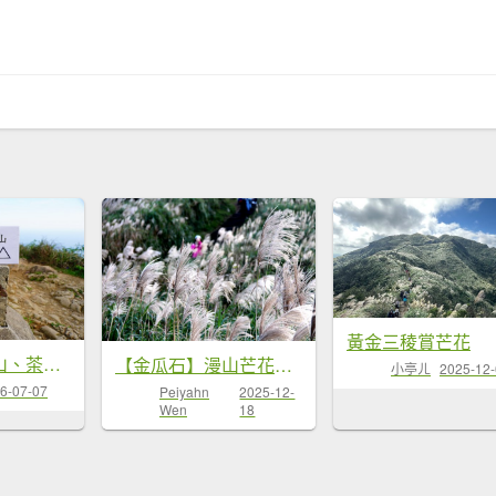
黃金三稜賞芒花
新北瑞芳半屏山、茶壺山、...
【金瓜石】漫山芒花怒放浪...
小亭ㄦ
2025-12
6-07-07
Peiyahn
2025-12-
Wen
18