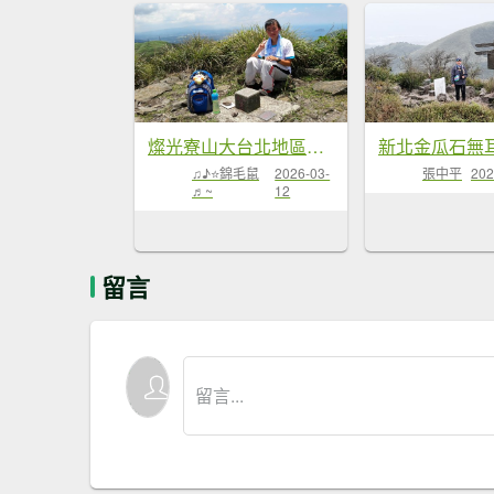
燦光寮山大台北地區一等三角點視野💯...
♫♪⭐錦毛鼠
2026-03-
張中平
202
♬~
12
留言