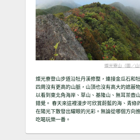
燦光寮山（圖／山
燦光寮登山步道沿牡丹溪修整，連接金瓜石和牡
四周沒有更高的山脈，山頂也沒有高大的遮蔽
以看到東北角海岸、草山、基隆山、無耳茶壺山
錯覺。 春天來這裡漫步可欣賞蔚藍的海、青綠
在陽光下散發出耀眼的光彩。無論從哪個方向
吃喝玩樂一番。