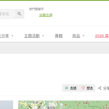
熱門關鍵字
淡蘭古道
友分享
主題活動
專輯
商品
2026
分
去過
想去