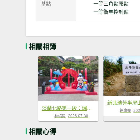
基點
一等三角點原點
一等衛星控制點
相關相簿
淡蘭北路第一段：瑞芳車站...
徐廣堯
202
林靖開
2026-07-30
相關心得