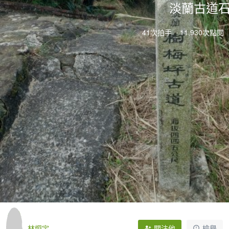
淡蘭古道
41次拍手
11,930次點閱
林炯宇
關注他
檢舉