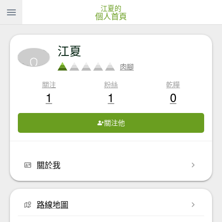
江夏的
個人首頁
江夏
肉腳
關注
粉絲
乾糧
1
1
0
關注他
關於我
路線地圖