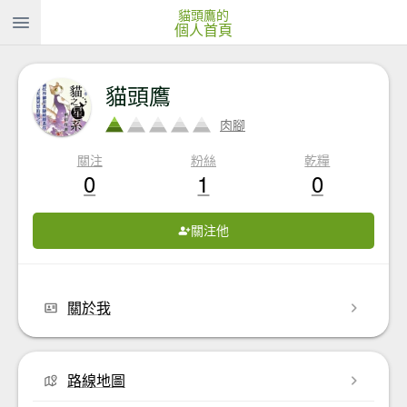
貓頭鷹的
個人首頁
貓頭鷹
肉腳
關注
粉絲
乾糧
0
1
0
關注他
關於我
路線地圖