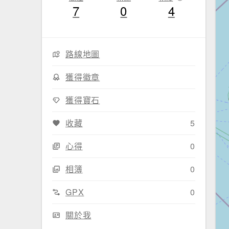
7
0
4
路線地圖
獲得徽章
獲得寶石
收藏
5
心得
0
相簿
0
GPX
0
關於我