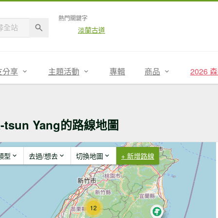
熱門關鍵字
淡蘭古道
友分享
主題活動
專輯
商品
2026
a-tsun Yang的路線地圖
類型
去過/想去
切換地圖
+ 新增路線
3
12