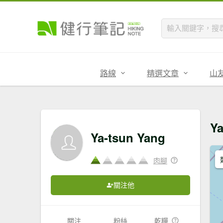
路線
精選文章
山
Y
Ya-tsun Yang
肉腳
關注他
關注
粉絲
乾糧