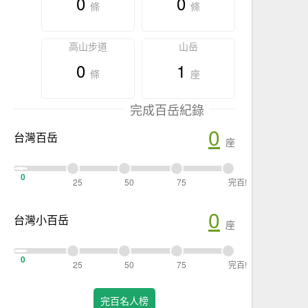
0
0
條
條
高山步道
山岳
0
1
條
座
完成百岳紀錄
0
台灣百岳
座
0
25
50
75
完百!
0
台灣小百岳
座
0
25
50
75
完百!
完百名人榜