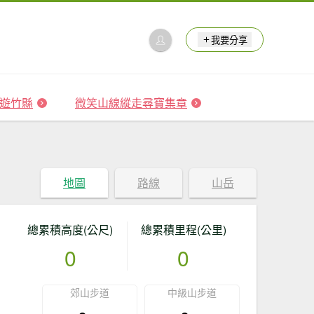
我要分享
 森遊竹縣
微笑山線縱走尋寶集章
地圖
路線
山岳
總累積高度(公尺)
總累積里程(公里)
0
0
郊山步道
中級山步道