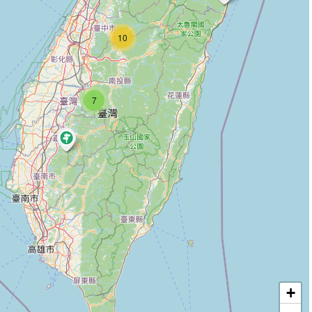
10
7
+