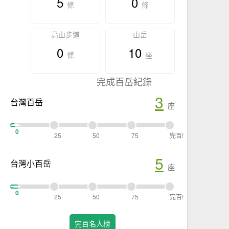
5
0
條
條
高山步道
山岳
0
10
條
座
完成百岳紀錄
3
台灣百岳
座
0
25
50
75
完百!
5
台灣小百岳
座
0
25
50
75
完百!
完百名人榜