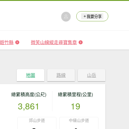
我要分享
 森遊竹縣
微笑山線縱走尋寶集章
地圖
路線
山岳
總累積高度(公尺)
總累積里程(公里)
3,861
19
郊山步道
中級山步道