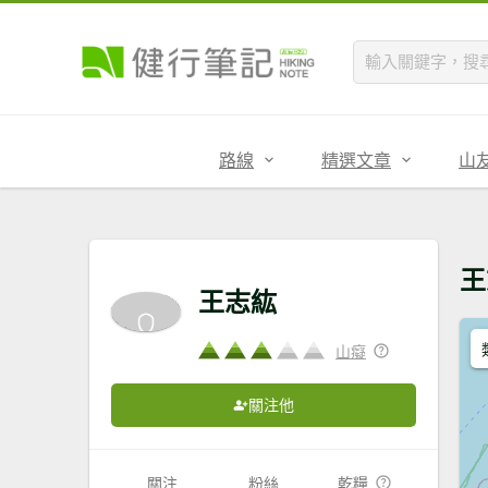
路線
精選文章
山
王
王志紘
山癡
關注他
關注
粉絲
乾糧