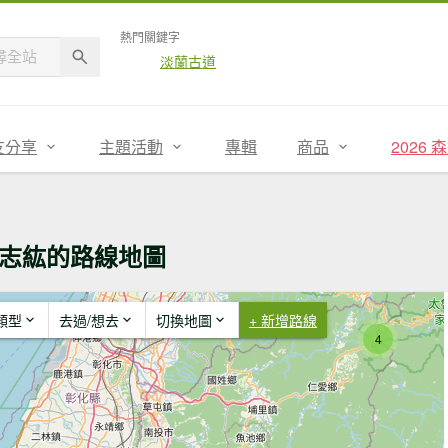
熱門關鍵字
淡蘭古道
友分享
主題活動
專輯
商品
2026
志紘的路線地圖
類型
去過/想去
切換地圖
+ 新增路線
4