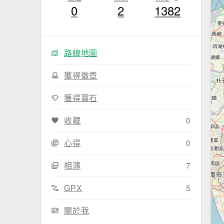
0
2
1382
路線地圖
獲得徽章
獲得寶石
收藏
0
心得
0
相簿
7
GPX
5
關於我