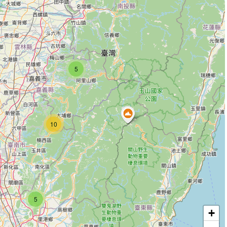
5
10
5
+