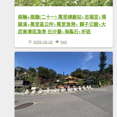
兩輪+兩腿(二十一) 萬里磚廠站>忠福宮>瑪
鋉溪>萬里區公所>萬里漁港> 獅子公園>大
武崙澳底漁港 白沙灘>海龜石>折返
2026-02-22
542