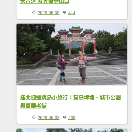
米古道 紫雲街登山口
2026-05-05
414
搭北捷運跳島小旅行：賞鳥埤塘、城市公園
與萬華老街
2026-05-03
203