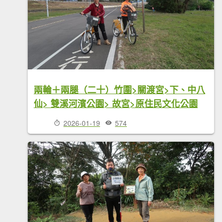
兩輪＋兩腿（二十）竹圍>關渡宮>下、中八
仙> 雙溪河濱公園> 故宮>原住民文化公園
2026-01-19
574