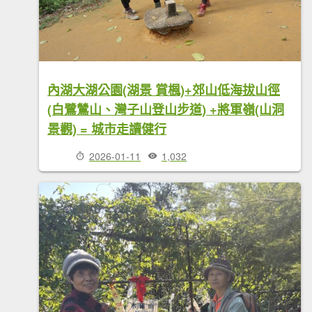
內湖大湖公園(湖景 賞楓)+郊山低海拔山徑
(白鷺鷥山、灣子山登山步道) +將軍嶺(山洞
景觀) = 城市走讀健行
2026-01-11
1,032