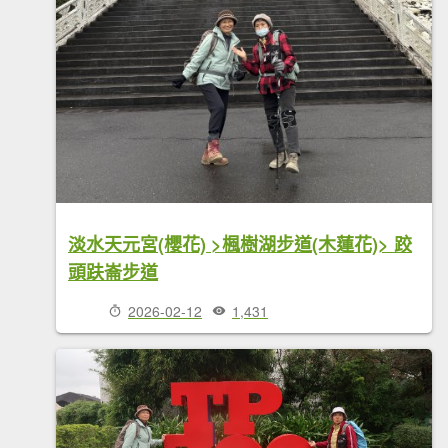
淡水天元宮(櫻花) >楓樹湖步道(木蓮花)> 跤
頭趺崙步道
2026-02-12
1,431