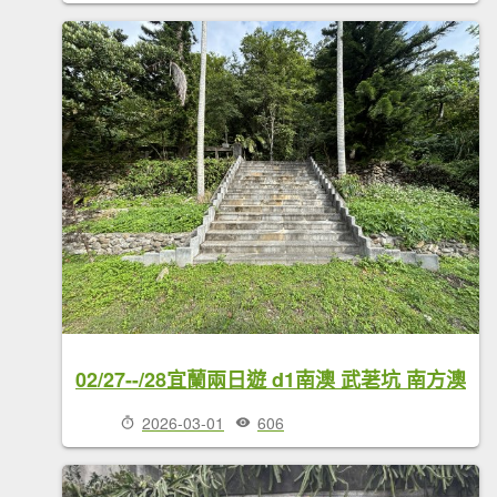
02/27--/28宜蘭兩日遊 d1南澳 武荖坑 南方澳
2026-03-01
606