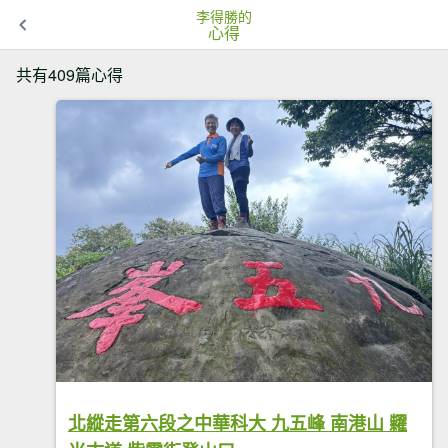
李得勝的
心得
共有409篇心得
北縱走第六段之中華科大 九五峰 南港山 糶