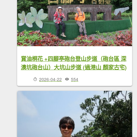
賞油桐花 +四腳亭砲台登山步道（砲台區 深
澳坑砲台山）大坑山步道 (過港山 顏家古宅)
2026-04-22
554