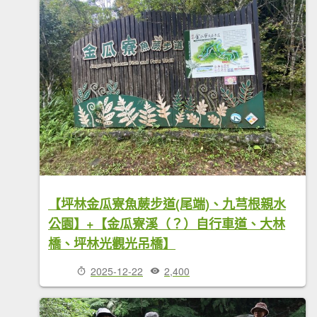
【坪林金瓜寮魚蕨步道(尾端)、九芎根親水
公園】+【金瓜寮溪（？）自行車道、大林
橋、坪林光觀光吊橋】
2025-12-22
2,400