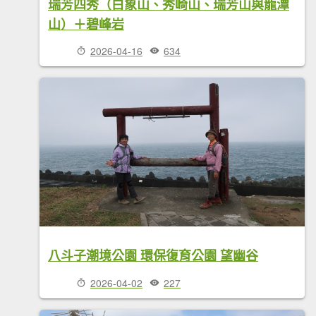
瑞芳四秀（白象山、秀崎山、瑞芳山與龍潭
山）＋碧峰岩
2026-04-16
634
八斗子潮境公園 環保復育公園 望幽谷
2026-04-02
227