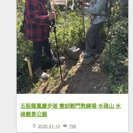
五股龍鳳巖步道 憲訓戰鬥教練場 水碓山 水
碓觀景公園
2026-01-10
798