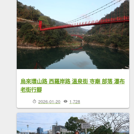
烏來環山路 西羅岸路 溫泉街 寺廟 部落 瀑布
老街行腳
2026-01-20
1,728