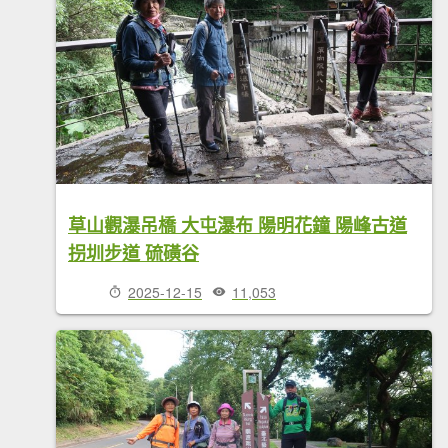
草山觀瀑吊橋 大屯瀑布 陽明花鐘 陽峰古道
拐圳步道 硫磺谷
2025-12-15
11,053