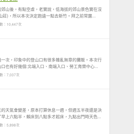
的郊山後，有點空虛，老實說，低海拔的郊山景色實在沒
莊)，所以本次決定跑遠一點去新竹。拜之前常露...
數：10,447次
過一次，印象中的登山口有很多雜亂無章的攤販。本次行
口也有好幾個:北端入口、南端入口、勞工育樂中心...
數：7,037次
天的天氣會變差，原本打算休息一週，但週五半夜還是決
早上六點半，賴床到八點多才起床，九點出門時天色...
數：5,898次