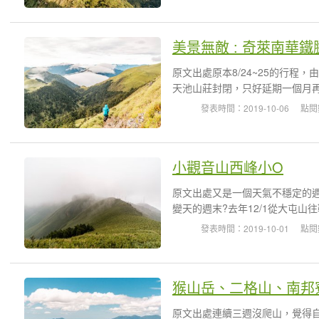
美景無敵 : 奇萊南華鐵
原文出處原本8/24~25的行
天池山莊封閉，只好延期一個月再
發表時間：2019-10-06
點閱
小觀音山西峰小O
原文出處又是一個天氣不穩定的
變天的週末?去年12/1從大屯山
發表時間：2019-10-01
點閱
猴山岳、二格山、南邦
原文出處連續三週沒爬山，覺得