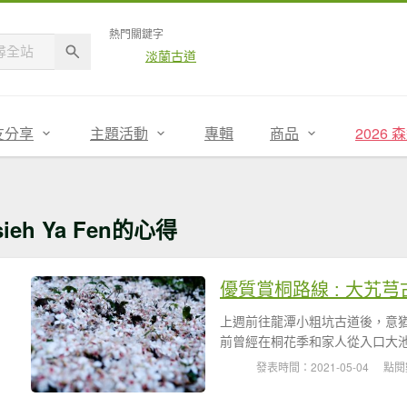
熱門關鍵字
淡蘭古道
友分享
主題活動
專輯
商品
2026
sieh Ya Fen的心得
優質賞桐路線 : 大艽芎
上週前往龍潭小粗坑古道後，意
前曾經在桐花季和家人從入口大池
發表時間：2021-05-04
點閱