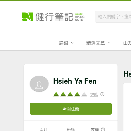
路線
精選文章
山
H
Hsieh Ya Fen
健腳
關注他
關注
粉絲
乾糧