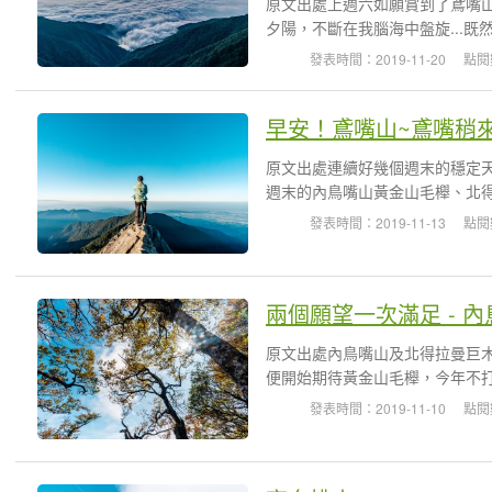
原文出處上週六如願賞到了鳶嘴
夕陽，不斷在我腦海中盤旋...既
發表時間：2019-11-20
點閱
早安！鳶嘴山~鳶嘴稍
原文出處連續好幾個週末的穩定
週末的內鳥嘴山黃金山毛櫸、北得
發表時間：2019-11-13
點閱
兩個願望一次滿足 - 
原文出處內鳥嘴山及北得拉曼巨
便開始期待黃金山毛櫸，今年不打
發表時間：2019-11-10
點閱