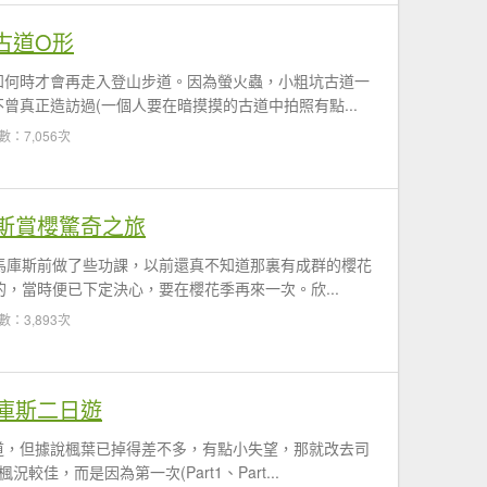
古道O形
知何時才會再走入登山步道。因為螢火蟲，小粗坑古道一
曾真正造訪過(一個人要在暗摸摸的古道中拍照有點...
數：7,056次
斯賞櫻驚奇之旅
馬庫斯前做了些功課，以前還真不知道那裏有成群的櫻花
的，當時便已下定決心，要在櫻花季再來一次。欣...
數：3,893次
庫斯二日遊
道，但據說楓葉已掉得差不多，有點小失望，那就改去司
佳，而是因為第一次(Part1、Part...