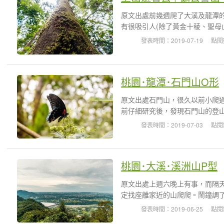
原文出處前幾週爬了大溪及龍潭
有很吸引人(除了黃金十稜、聖母山
發表時間：2019-07-19
點閱
桃園･龍潭･石門山O形
原文出處石門山，很久以前小爬
前仔細研究後，發現石門山的登山
發表時間：2019-07-03
點閱
桃園･大溪･溪洲山P型
原文出處上週六晚上有事，而隔
定找座離家近的山爬爬。鬧鐘調了
發表時間：2019-06-25
點閱