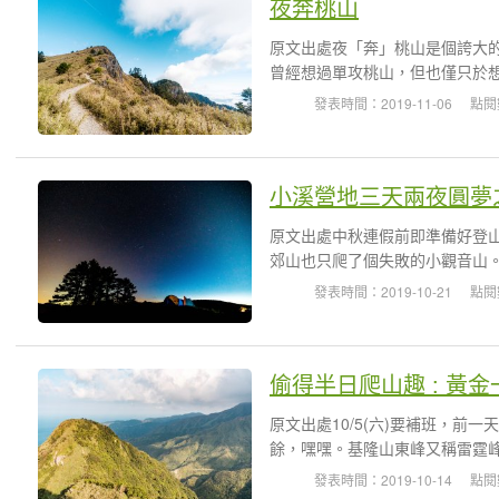
夜奔桃山
原文出處夜「奔」桃山是個誇大
曾經想過單攻桃山，但也僅只於想
發表時間：2019-11-06
點閱
小溪營地三天兩夜圓夢
原文出處中秋連假前即準備好登
郊山也只爬了個失敗的小觀音山。
發表時間：2019-10-21
點閱
偷得半日爬山趣 : 黃金
原文出處10/5(六)要補班，
餘，嘿嘿。基隆山東峰又稱雷霆峰
發表時間：2019-10-14
點閱