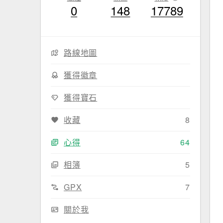
0
148
17789
路線地圖
獲得徽章
獲得寶石
收藏
8
心得
64
相簿
5
GPX
7
關於我