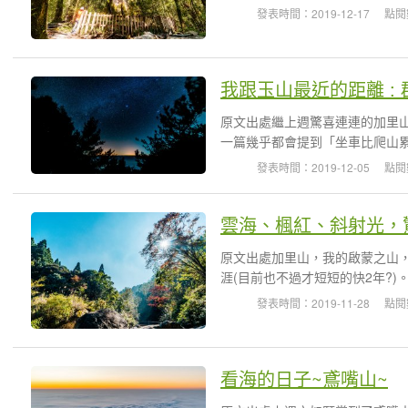
發表時間：2019-12-17
點閱
我跟玉山最近的距離 :
原文出處繼上週驚喜連連的加里
一篇幾乎都會提到「坐車比爬山累」
發表時間：2019-12-05
點閱
雲海、楓紅、斜射光，
原文出處加里山，我的啟蒙之山
涯(目前也不過才短短的快2年?)
發表時間：2019-11-28
點閱
看海的日子~鳶嘴山~