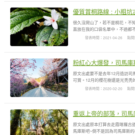
優質賞桐路線 : 小粗坑
很久沒爬山了，若不是桐花，不
直放在我的口袋名單中，不過都不
發表時間：2021-04-26
點閱
粉紅心大爆發，司馬庫
原文出處要不是去年12月造訪司
可賞。12月的櫻花樹還是光秃秃
發表時間：2020-02-20
點閱
重返上帝的部落，司馬
原文出處原本打算去走霞喀羅古
馬庫斯吧~倒不是因為司馬庫斯的楓況較