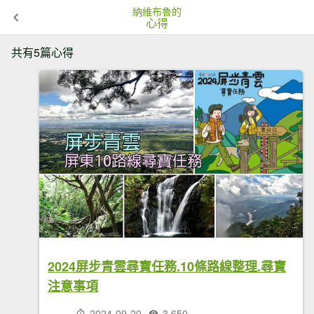
納維布魯的
心得
共有5篇心得
2024屏步青雲尋寶任務.10條路線整理.尋寶
注意事項
2024-09-20
3,650