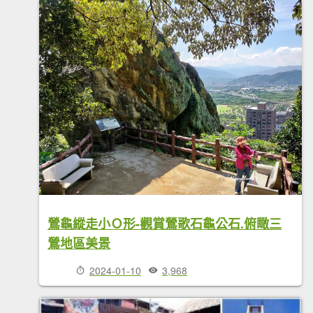
鶯龜縱走小Ｏ形-觀賞鶯歌石龜公石.俯瞰三
鶯地區美景
2024-01-10
3,968