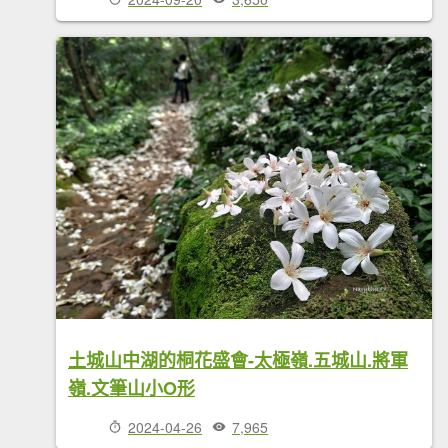
土城山中湖的桐花盛會-太極嶺.五城山.將軍
嶺.文筆山小O形
2024-04-26
7,965