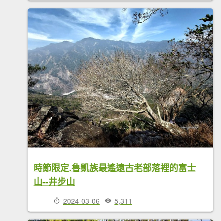
時節限定.魯凱族最遙遠古老部落裡的富士
山--井步山
2024-03-06
5,311