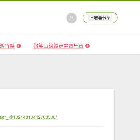
我要分享
 森遊竹縣
微笑山線縱走尋寶集章
user_id/10214810442708308/