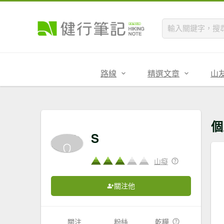
路線
精選文章
山
個
S
山癡
關注他
關注
粉絲
乾糧