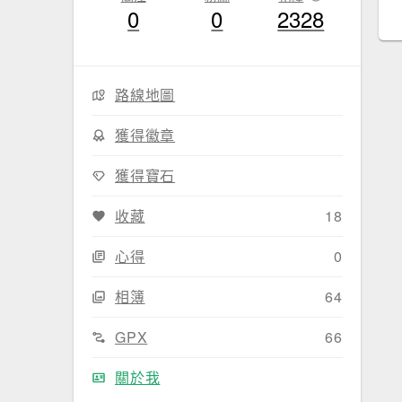
0
0
2328
路線地圖
獲得徽章
獲得寶石
收藏
18
心得
0
相簿
64
GPX
66
關於我