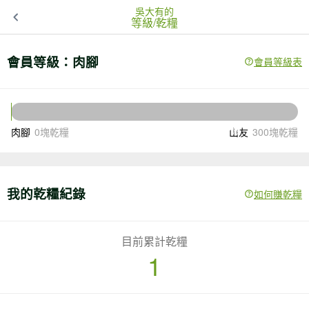
吳大有的
等級/乾糧
會員等級：
肉腳
會員等級表
299
還差
塊乾糧升級
肉腳
0塊乾糧
山友
300塊乾糧
我的乾糧紀錄
如何賺乾糧
目前累計乾糧
1