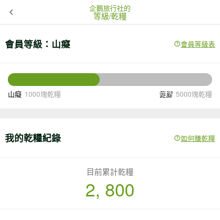
企鵝旅行社的
等級/乾糧
會員等級：
山癡
會員等級表
2200
還差
塊乾糧升級
山癡
1000塊乾糧
健腳
5000塊乾糧
我的乾糧紀錄
如何賺乾糧
目前累計乾糧
2, 800