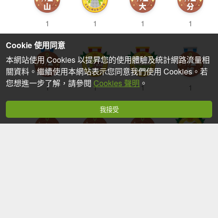
1
1
1
1
Cookie 使用同意
本網站使用 Cookies 以提昇您的使用體驗及統計網路流量相
關資料。繼續使用本網站表示您同意我們使用 Cookies。若
您想進一步了解，請參閱
Cookies 聲明
。
1
1
1
1
我接受
1
1
1
1
6
1
1
1