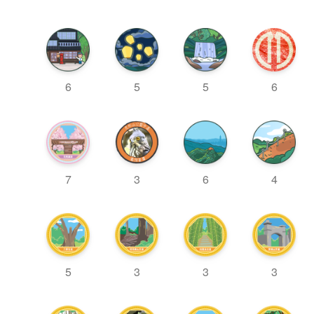
6
5
5
6
7
3
6
4
5
3
3
3