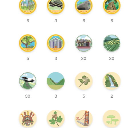
6
3
6
6
3
5
30
30
2
30
3
5