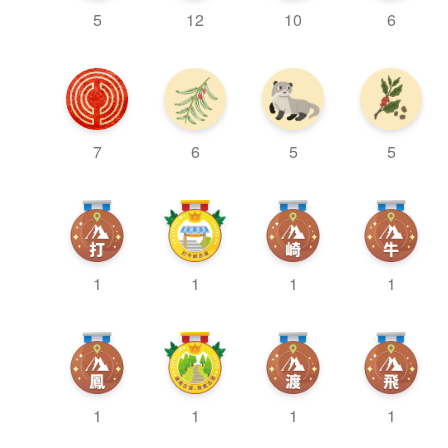
12
6
5
10
7
6
5
5
1
1
1
1
1
1
1
1