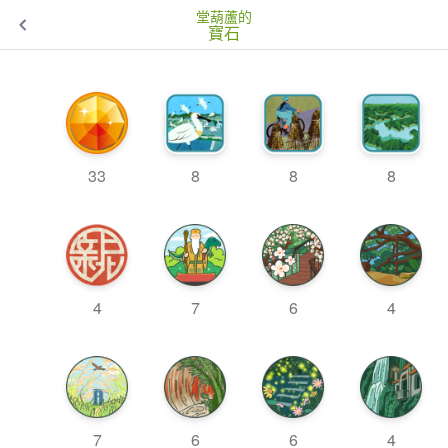
堂葫蘆的
寶石
8
33
8
8
4
7
6
4
7
6
6
4