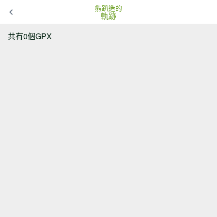
熊趴造的
軌跡
共有0個GPX