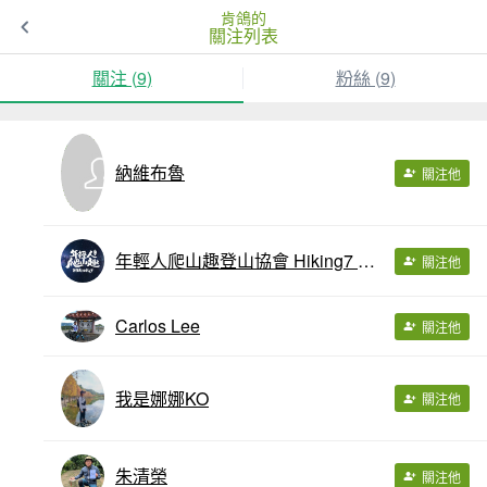
肯鴿的
關注列表
關注 (
9
)
粉絲 (
9
)
納維布魯
關注他
年輕人爬山趣登山協會 Hiking7 Association
關注他
Carlos Lee
關注他
我是娜娜KO
關注他
朱清榮
關注他