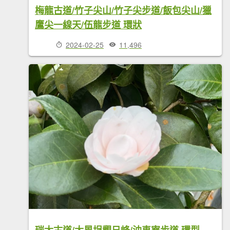
梅龍古道/竹子尖山/竹子尖步道/飯包尖山/獵
鷹尖一線天/伍龍步道 環狀
2024-02-25
11,496