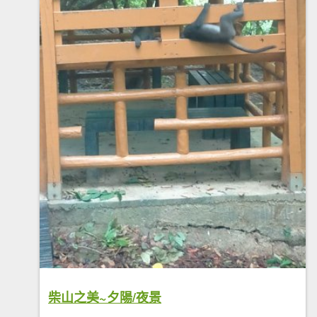
柴山之美~夕陽/夜景