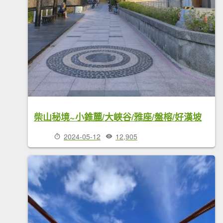
柴山秘境~小錐麓/大峽谷/雅座/盤榕/好漢坡
2024-05-12
12,905