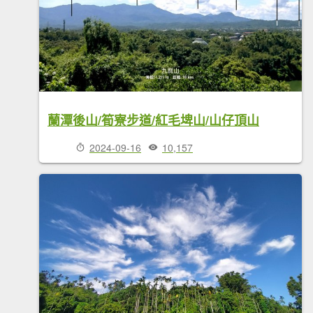
蘭潭後山/筍寮步道/紅毛埤山/山仔頂山
2024-09-16
10,157