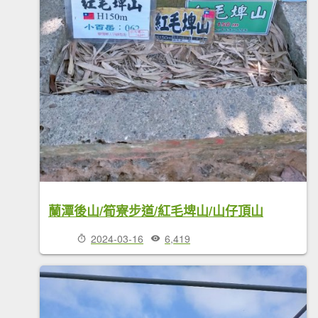
蘭潭後山/筍寮步道/紅毛埤山/山仔頂山
2024-03-16
6,419