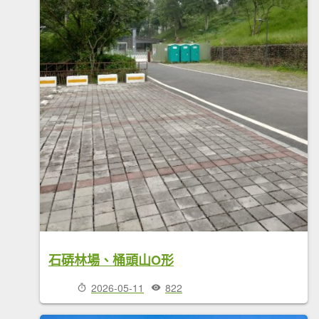
石硦林場、桶頭山O形
2026-05-11
822