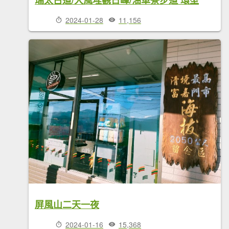
瑞太古道/大風埕觀日峰/油車寮步道 環型
2024-01-28
11,156
屏風山二天一夜
2024-01-16
15,368