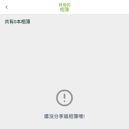
貝用的
相簿
共有0本相簿
還沒分享過相簿唷!