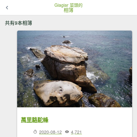
Giagiar 菜頭的
相簿
共有9本相簿
萬里駱駝峰
2020-08-12
4,721