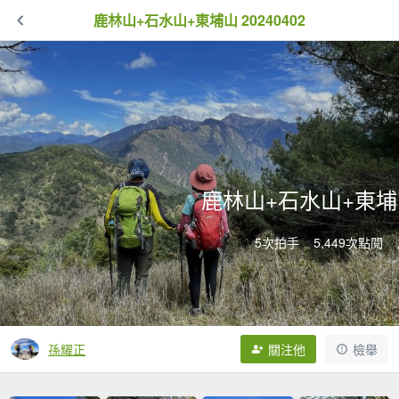
鹿林山+石水山+東埔山 20240402
鹿林山+石水山+東埔山 
5次拍手
5,449次點閱
孫耀正
關注他
檢舉