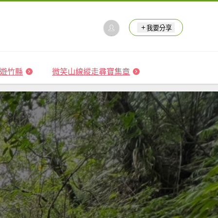
我要分享
 森遊竹縣
微笑山線縱走尋寶集章