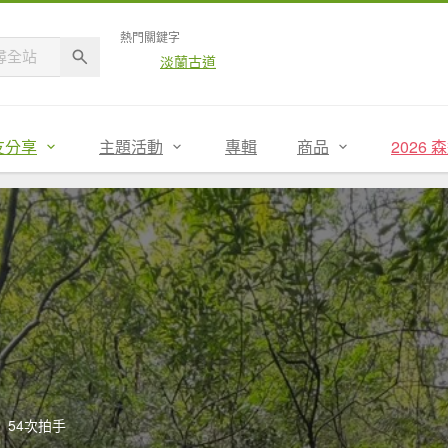
熱門關鍵字
淡蘭古道
友分享
主題活動
專輯
商品
2026
54次拍手