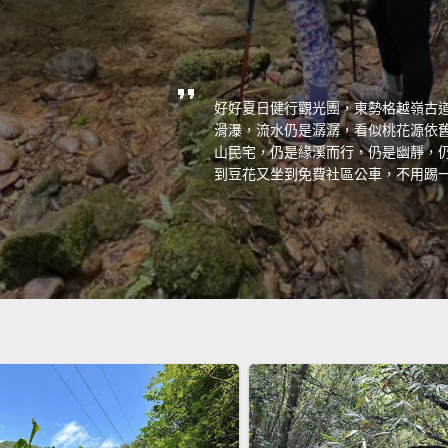
好好夏日健行觀光團，東勢格越嶺古
滑瀑，流水仍是潺潺，看似桃花源依
山民宅，仍是緣溪而行，仍是幽靜，
到豆花又坐到免費社區公車，不用踢