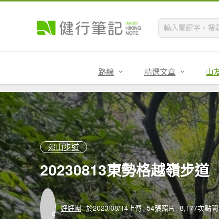
路線
精選文章
山
郊山步道
20230813東勢格越嶺步道
好好團
於2023/08/14上傳
54張照片
8,177次點閱