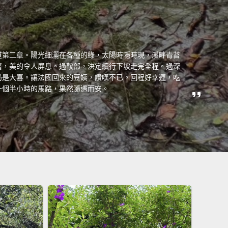
道第二章。陽光細灑在各種的綠，太陽時隱時現，溪畔青苔
舊，美的令人屏息。過鞍部，決定續行下坡走完全程。過深
仍是大喜。讓法國回來的豆姨，讚嘆不已。回程好幸運，吃
一個半小時的馬路，果然隨遇而安。