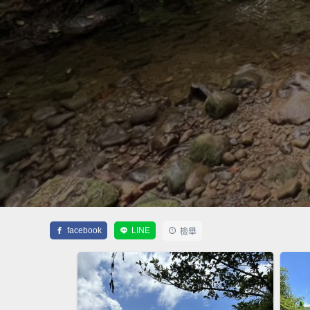
facebook
LINE
檢舉