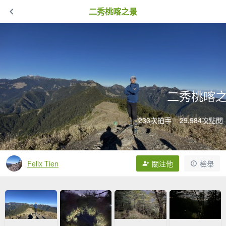
二秀桃喀之景
二秀桃喀
233次拍手
29,984次點閱
Felix Tien
關注他
檢舉