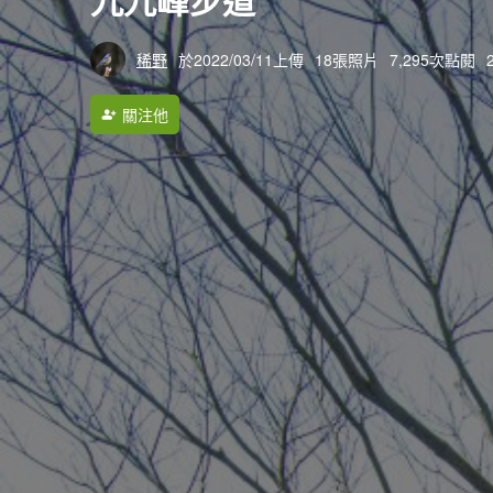
稀野
於2022/03/11上傳
18張照片
7,295次點閱
關注他