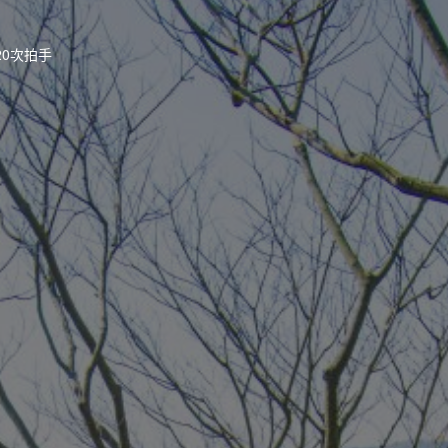
20次拍手