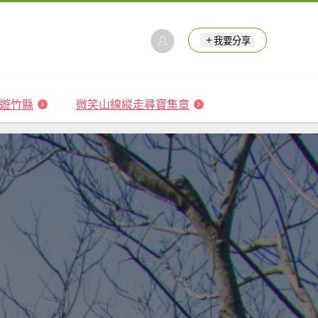
我要分享
 森遊竹縣
微笑山線縱走尋寶集章