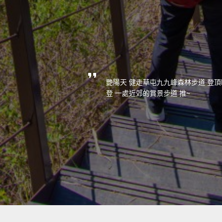
艷陽天 健走草屯九九峰森林步道 登頂
登 一處近郊的賞景步道 推~